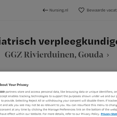
Nursing.nl
Bewaarde vacat
iatrisch verpleegkundig
GGZ Rivierduinen, Gouda
BRANCHE
AANSTELLING
bout Your Privacy
Sociaal psychiatrisch verpleegkundige
Zelfstandige kliniek
Vaste aanst
889
partners store and access personal data, like browsing data or unique identifiers, on
Accept enables tracking technologies to support the purposes shown under we and our 
 to provide. Selecting Reject All or withdrawing your consent will disable them. If tracker
DIENSTVERBAND
t and ads you see may not be as relevant to you. You can resurface this menu to chan
consent at any time by clicking the Manage Preferences link on the bottom of the webp
aald
Fulltime
have effect within our Website. For more details, refer to our Privacy Policy.
Privacy Sta