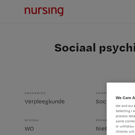
Sociaal psych
VAKGEBIED
FUNCTIE
We Care A
Verpleegkunde
We and our
Selecting I 
process data
NIVEAU
ERVARING
some conten
or withdraw 
WO
Niet nader bep
choices will 