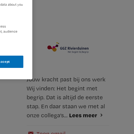
 data about you
cess
t, audience
Accept
Jouw kracht past bij ons werk
Wij vinden: Het begint met
begrip. Dat is altijd de eerste
stap. En daar staan we met al
Lees meer
onze collega’s...
Toon email