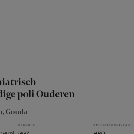
hiatrisch
ige poli Ouderen
n
, Gouda
BRANCHE
OPLEIDINGSNIVEAU
Sociaal psychiatrisch verpleegkundige
GGZ
HBO