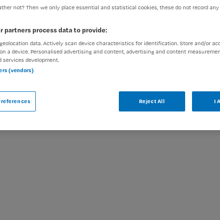
ther not? Then we only place essential and statistical cookies, these do not record any
r partners process data to provide:
geolocation data. Actively scan device characteristics for identification. Store and/or ac
ar
on a device. Personalised advertising and content, advertising and content measuremen
d services development.
ners (vendors)
leegkundige poli Ouderen bij GGZ Rivierduinen
ele vergelijkbare vacatures die voor u wellicht
references
Reject All
I 