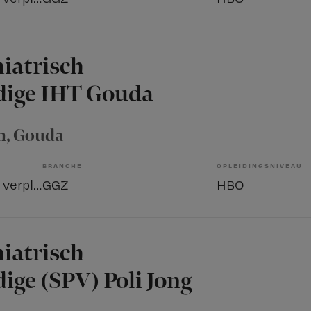
hiatrisch
dige IHT Gouda
n
, Gouda
BRANCHE
OPLEIDINGSNIVEAU
Sociaal psychiatrisch verpleegkundige
GGZ
HBO
hiatrisch
ige (SPV) Poli Jong