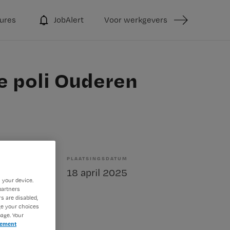
ures
JobAlert
Voor werkgevers
e poli Ouderen
PLAATSINGSDATUM
elling
18 april 2025
 your device.
partners
s are disabled,
ge your choices
age. Your
tement