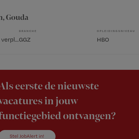
n
, Gouda
BRANCHE
OPLEIDINGSNIVEAU
Sociaal psychiatrisch verpleegkundige
GGZ
HBO
Als eerste de nieuwste
vacatures in jouw
functiegebied ontvangen?
Stel JobAlert in!