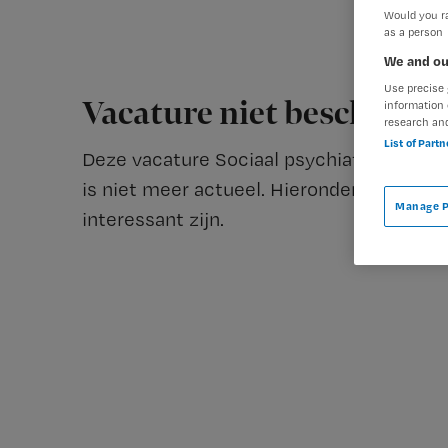
Would you ra
as a person
We and ou
Use precise 
Vacature niet beschikba
information 
research an
List of Part
Deze vacature Sociaal psychiatrisch verp
is niet meer actueel. Hieronder staan enk
Manage P
interessant zijn.