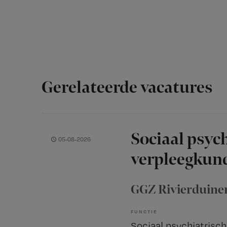
Gerelateerde vacatures
Sociaal psyc
05-08-2026
verpleegkund
GGZ Rivierduine
FUNCTIE