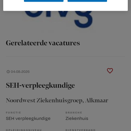
Gerelateerde vacatures
04-08-2026
SEH-verpleegkundige
Noordwest Ziekenhuisgroep
, Alkmaar
FUNCTIE
BRANCHE
SEH verpleegkundige
Ziekenhuis
OPLEIDINGSNIVEAU
DIENSTVERBAND