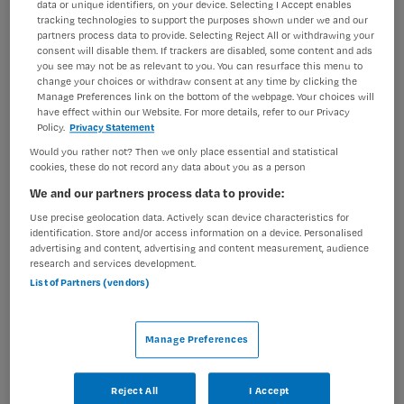
data or unique identifiers, on your device. Selecting I Accept enables
tracking technologies to support the purposes shown under we and our
BRANCHE
AANSTELLING
partners process data to provide. Selecting Reject All or withdrawing your
Ziekenhuis
Vaste aanstelling
consent will disable them. If trackers are disabled, some content and ads
you see may not be as relevant to you. You can resurface this menu to
PLAATSINGSDATUM
NIVEAU
change your choices or withdraw consent at any time by clicking the
1 juni 2025
HBO
Manage Preferences link on the bottom of the webpage. Your choices will
have effect within our Website. For more details, refer to our Privacy
Policy.
Privacy Statement
ERVARING
DIENSTVERBAND
Ervaren
Fulltime
Would you rather not? Then we only place essential and statistical
cookies, these do not record any data about you as a person
We and our partners process data to provide:
Vacature niet beschikbaar
Use precise geolocation data. Actively scan device characteristics for
identification. Store and/or access information on a device. Personalised
Deze vacature SEH verpleegkundige bij OLVG is niet
advertising and content, advertising and content measurement, audience
meer actueel. Hieronder staan enkele vergelijkbare
research and services development.
List of Partners (vendors)
vacatures die voor u wellicht interessant zijn.
Manage Preferences
Reject All
I Accept