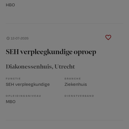
HBO
12-07-2026
SEH verpleegkundige oproep
Diakonessenhuis
, Utrecht
FUNCTIE
BRANCHE
SEH verpleegkundige
Ziekenhuis
OPLEIDINGSNIVEAU
DIENSTVERBAND
MBO