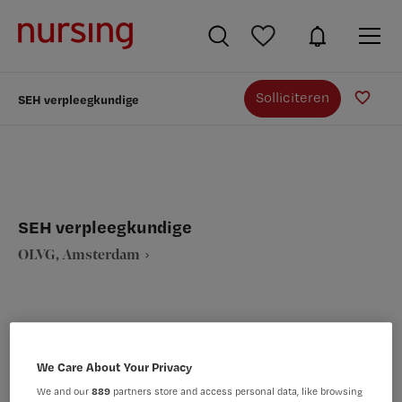
Solliciteren
SEH verpleegkundige
SEH verpleegkundige
OLVG, Amsterdam
We Care About Your Privacy
VAKGEBIED
FUNCTIE
Verpleegkunde
SEH verpleegkundige
We and our
889
partners store and access personal data, like browsing