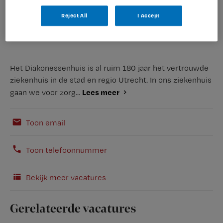
Reject All
I Accept
Het Diakonessenhuis is al ruim 180 jaar het vertrouwde
ziekenhuis in de stad en regio Utrecht. In ons ziekenhuis
Lees meer
gaan we voor zorg...
Toon email
Toon telefoonnummer
Bekijk meer vacatures
Gerelateerde vacatures