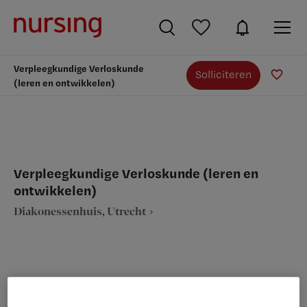
Verpleegkundige Verloskunde
Solliciteren
(leren en ontwikkelen)
Verpleegkundige Verloskunde (leren en
ontwikkelen)
Diakonessenhuis, Utrecht
VAKGEBIED
FUNCTIE