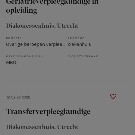
Geriatrieverpleegkundige in
opleiding
Diakonessenhuis
, Utrecht
FUNCTIE
BRANCHE
Overige beroepen verpleegkunde
Ziekenhuis
OPLEIDINGSNIVEAU
DIENSTVERBAND
MBO
02-07-2026
Transferverpleegkundige
Diakonessenhuis
, Utrecht