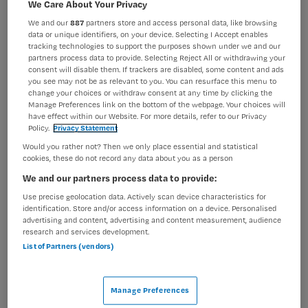
We Care About Your Privacy
Verpleegkunde
Overige beroepen verpleegkunde
We and our
887
partners store and access personal data, like browsing
BRANCHE
AANSTELLING
data or unique identifiers, on your device. Selecting I Accept enables
Ziekenhuis
Niet nader bepaald
tracking technologies to support the purposes shown under we and our
partners process data to provide. Selecting Reject All or withdrawing your
consent will disable them. If trackers are disabled, some content and ads
PLAATSINGSDATUM
NIVEAU
you see may not be as relevant to you. You can resurface this menu to
20 april 2026
Overig
change your choices or withdraw consent at any time by clicking the
Manage Preferences link on the bottom of the webpage. Your choices will
have effect within our Website. For more details, refer to our Privacy
ERVARING
DIENSTVERBAND
Policy.
Privacy Statement
Niet nader bepaald
Fulltime
Would you rather not? Then we only place essential and statistical
cookies, these do not record any data about you as a person
Vacature niet beschikbaar
We and our partners process data to provide:
Use precise geolocation data. Actively scan device characteristics for
Deze vacature Verpleegkundige Verloskunde (leren en
identification. Store and/or access information on a device. Personalised
ontwikkelen) bij Diakonessenhuis is niet meer actueel.
advertising and content, advertising and content measurement, audience
research and services development.
Hieronder staan enkele vergelijkbare vacatures die voor
List of Partners (vendors)
u wellicht interessant zijn.
Manage Preferences