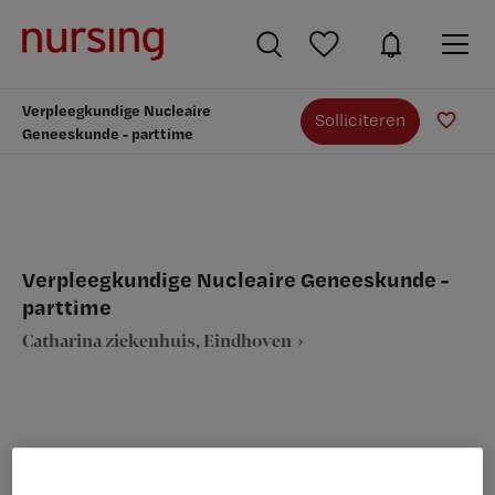
Verpleegkundige Nucleaire
Solliciteren
Geneeskunde - parttime
Verpleegkundige Nucleaire Geneeskunde -
parttime
Catharina ziekenhuis, Eindhoven
VAKGEBIED
FUNCTIE