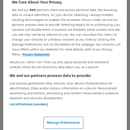
We Care About Your Privacy
Verpleegkunde
Overige beroepen verpleegkunde
We and our
889
partners store and access personal data, like browsing
BRANCHE
AANSTELLING
data or unique identifiers, on your device. Selecting I Accept enables
Ziekenhuis
Tijdelijk dienstverband
tracking technologies to support the purposes shown under we and our
partners process data to provide. Selecting Reject All or withdrawing your
consent will disable them. If trackers are disabled, some content and ads
PLAATSINGSDATUM
NIVEAU
you see may not be as relevant to you. You can resurface this menu to
29 april 2026
MBO
change your choices or withdraw consent at any time by clicking the
Manage Preferences link on the bottom of the webpage. Your choices will
ERVARING
DIENSTVERBAND
have effect within our Website. For more details, refer to our Privacy
Starter
Parttime
Policy.
Privacy Statement
Would you rather not? Then we only place essential and statistical
cookies, these do not record any data about you as a person
Vacature niet beschikbaar
We and our partners process data to provide:
Use precise geolocation data. Actively scan device characteristics for
Deze vacature Verpleegkundige Nucleaire Geneeskunde
identification. Store and/or access information on a device. Personalised
- parttime bij Catharina ziekenhuis is niet meer actueel.
advertising and content, advertising and content measurement, audience
research and services development.
Hieronder staan enkele vergelijkbare vacatures die voor
List of Partners (vendors)
u wellicht interessant zijn.
Manage Preferences