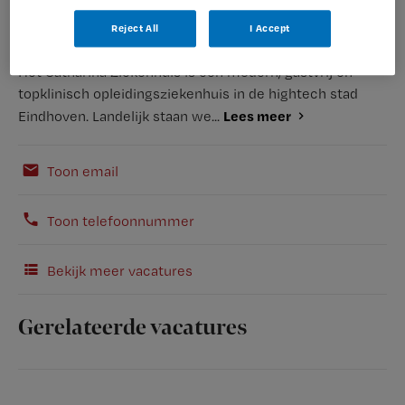
Reject All
I Accept
Het Catharina Ziekenhuis is een modern, gastvrij en
topklinisch opleidingsziekenhuis in de hightech stad
Lees meer
Eindhoven. Landelijk staan we...
Toon email
Toon telefoonnummer
Bekijk meer vacatures
Gerelateerde vacatures