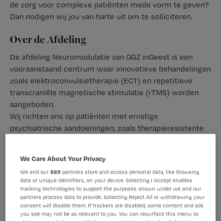
de zorg voor complexe patiënten mede vorm te geven?
Dan nodigen wij jou van harte uit om te solliciteren.
Over de Afdeling
De afdeling Neuromodulatie van GGZ inGeest is een
vooraanstaand centrum waar innovatieve behandelingen
zoals elektroconvulsietherapie (ECT) en repetitieve
transcraniële magnetische stimulatie (rTMS) worden
aangeboden.
Wij richten ons op patiënten met ernstige
psychiatrische aandoeningen, zoals therapieresistente
depressies, psychoses en (maligne) katatonie, vaak
gecombineerd met bijkomende lichamelijke
We Care About Your Privacy
aandoeningen en een hogere leeftijd. Deze complexiteit
We and our
889
partners store and access personal data, like browsing
maakt de zorg uitdagend en bijzonder waardevol.
data or unique identifiers, on your device. Selecting I Accept enables
Onze afdeling bevindt zich in de Nieuwe Valerius en is
tracking technologies to support the purposes shown under we and our
partners process data to provide. Selecting Reject All or withdrawing your
gekoppeld aan alle afdelingen van GGZ inGeest en
consent will disable them. If trackers are disabled, some content and ads
verleent tevens expertise aan externe organisaties bij
you see may not be as relevant to you. You can resurface this menu to