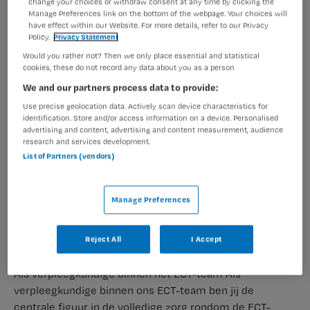
complexe casuïstiek.
change your choices or withdraw consent at any time by clicking the
Manage Preferences link on the bottom of the webpage. Your choices will
Als onderdeel van ons TOPGGz Centrum voor ouderen-
have effect within our Website. For more details, refer to our Privacy
en neuropsychiatrie en neuromodulatie, besteden wij
Policy.
Privacy Statement
veel aandacht aan onderzoek en ontwikkeling, waarin
Would you rather not? Then we only place essential and statistical
verpleegkundigen een cruciale rol spelen. Ons team
cookies, these do not record any data about you as a person
bestaat uit verpleegkundigen en begeleiders,
We and our partners process data to provide:
psychiaters, klinisch neuro- en psychologen,
Use precise geolocation data. Actively scan device characteristics for
verpleegkundig specialisten GGZ, anesthesiologen,
identification. Store and/or access information on a device. Personalised
advertising and content, advertising and content measurement, audience
anesthesiemedewerkers en
research and services development.
verkoeververpleegkundigen. We onderhouden tevens
List of Partners (vendors)
uitstekende samenwerkingsverbanden met
vooraanstaande ziekenhuizen, waaronder het
Manage Preferences
Amsterdam UMC.
Reject All
I Accept
Jouw Rol
Als verpleegkundige binnen het ECT-team Als
verpleegkundige binnen ons ECT-team ben jij de
centrale figuur in de volledige zorg rondom de ECT-