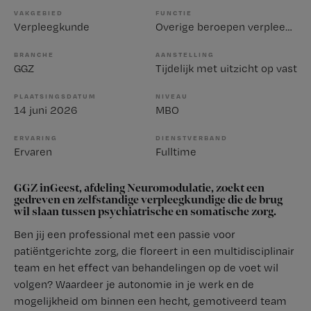
VAKGEBIED
FUNCTIE
Verpleegkunde
Overige beroepen verpleegkunde
BRANCHE
AANSTELLING
GGZ
Tijdelijk met uitzicht op vast
PLAATSINGSDATUM
NIVEAU
14 juni 2026
MBO
ERVARING
DIENSTVERBAND
Ervaren
Fulltime
GGZ inGeest, afdeling Neuromodulatie, zoekt een
gedreven en zelfstandige verpleegkundige die de brug
wil slaan tussen psychiatrische en somatische zorg.
Ben jij een professional met een passie voor
patiëntgerichte zorg, die floreert in een multidisciplinair
team en het effect van behandelingen op de voet wil
volgen? Waardeer je autonomie in je werk en de
mogelijkheid om binnen een hecht, gemotiveerd team