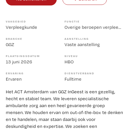
VAKGEBIED
FUNCTIE
Verpleegkunde
Overige beroepen verpleegkunde
BRANCHE
AANSTELLING
GGZ
Vaste aanstelling
PLAATSINGSDATUM
NIVEAU
13 juni 2026
HBO
ERVARING
DIENSTVERBAND
Ervaren
Fulltime
Het ACT Amsterdam van GGZ InGeest is een gezellig,
hecht en stabiel team. We leveren specialistische
ambulante zorg aan een heel gevarieerde groep
mensen. We houden ervan om out-of-the-box te denken
en te handelen, maar staan daarbij ook voor
deskundigheid en expertise. We zoeken een