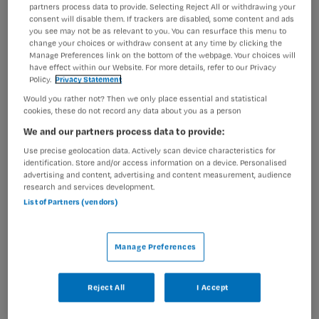
regio Amsterdam, Haarlem en Bennebroek.
partners process data to provide. Selecting Reject All or withdrawing your
consent will disable them. If trackers are disabled, some content and ads
De cliëntenpopulatie is zeer divers en je komt allerlei
you see may not be as relevant to you. You can resurface this menu to
soorten psychiatrische ziektebeelden tegen; van
change your choices or withdraw consent at any time by clicking the
depressie tot verslaving, van manie tot psychose of
Manage Preferences link on the bottom of the webpage. Your choices will
have effect within our Website. For more details, refer to our Privacy
een combinatie hiervan.
Policy.
Privacy Statement
In deze functie vorm je samen met een collega een
Would you rather not? Then we only place essential and statistical
persoonlijk begeleiders duo. Je houdt samen de rode
cookies, these do not record any data about you as a person
lijn van het behandelplan in de gaten.
We and our partners process data to provide:
Elke dag dynamisch; geen cliënt of behandelplan is
Use precise geolocation data. Actively scan device characteristics for
hetzelfde.
identification. Store and/or access information on a device. Personalised
Ons multidisciplinaire teams zijn samengesteld uit
advertising and content, advertising and content measurement, audience
research and services development.
verpleegkundigen, psychiaters, artsen, psychologen,
List of Partners (vendors)
maatschappelijk werkers en vaktherapeuten.
Passende werkomgeving voor jou
Manage Preferences
Je biedt de cliënt de dagelijkse structuur, algemene
dagelijkse levensverrichtingen- (ADL-) en somatische
Reject All
I Accept
zorg.
Je ondersteunt cliënten bij de alledaagse bezigheden,