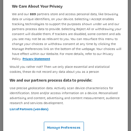
We Care About Your Privacy
BRANCHE
AANSTELLING
Instelling/tehuis
Vaste aanstelling
We and our
889
partners store and access personal data, like browsing
data or unique identifiers, on your device. Selecting I Accept enables
tracking technologies to support the purposes shown under we and our
PLAATSINGSDATUM
NIVEAU
partners process data to provide. Selecting Reject All or withdrawing your
10 juni 2025
MBO
consent will disable them. If trackers are disabled, some content and ads
you see may not be as relevant to you. You can resurface this menu to
ERVARING
DIENSTVERBAND
change your choices or withdraw consent at any time by clicking the
Ervaren
Fulltime
Manage Preferences link on the bottom of the webpage. Your choices will
have effect within our Website. For more details, refer to our Privacy
Policy.
Privacy Statement
Vacature niet beschikbaar
Would you rather not? Then we only place essential and statistical
cookies, these do not record any data about you as a person
Deze vacature Verpleegkundige woonlocatie bij GGZ
We and our partners process data to provide:
inGeest is niet meer actueel. Hieronder staan enkele
Use precise geolocation data. Actively scan device characteristics for
vergelijkbare vacatures die voor u wellicht interessant
identification. Store and/or access information on a device. Personalised
advertising and content, advertising and content measurement, audience
zijn.
research and services development.
List of Partners (vendors)
Manage Preferences