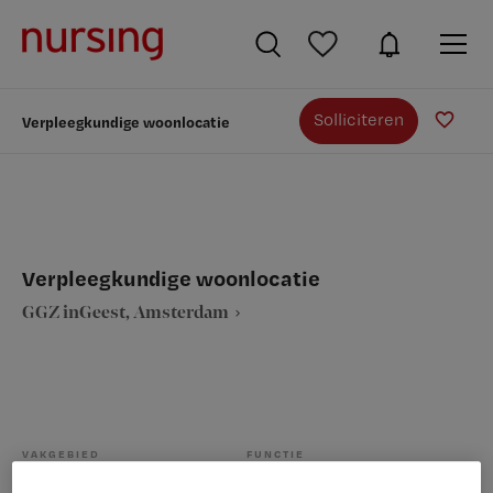
Solliciteren
Verpleegkundige woonlocatie
Verpleegkundige woonlocatie
GGZ inGeest, Amsterdam
VAKGEBIED
FUNCTIE
Verpleegkunde
Algemeen verpleegkundige