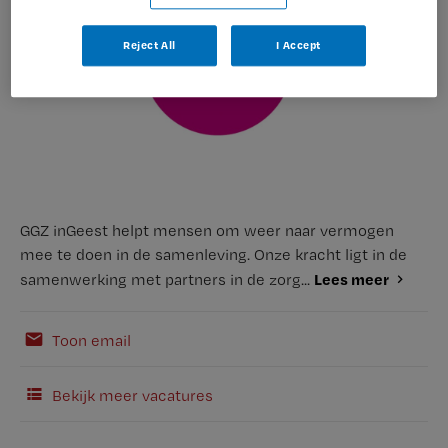
Reject All
I Accept
GGZ inGeest helpt mensen om weer naar vermogen
mee te doen in de samenleving. Onze kracht ligt in de
Lees meer
samenwerking met partners in de zorg...
Toon email
Bekijk meer vacatures