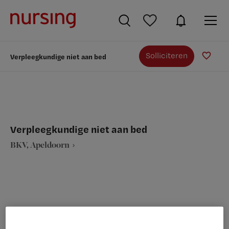
Solliciteren
Verpleegkundige niet aan bed
Verpleegkundige niet aan bed
BKV, Apeldoorn
VAKGEBIED
FUNCTIE
Verpleegkunde
Algemeen verpleegkundige