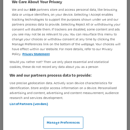
We Care About Your Privacy
BRANCHE
AANSTELLING
We and our
889
partners store and access personal data, like browsing
Overige
Vaste aanstelling
data or unique identifiers, on your device. Selecting I Accept enables
tracking technologies to support the purposes shown under we and our
partners process data to provide. Selecting Reject All or withdrawing your
PLAATSINGSDATUM
NIVEAU
consent will disable them. If trackers are disabled, some content and ads
4 april 2025
MBO
you see may not be as relevant to you. You can resurface this menu to
change your choices or withdraw consent at any time by clicking the
ERVARING
DIENSTVERBAND
Manage Preferences link on the bottom of the webpage. Your choices will
Niet nader bepaald
Fulltime
have effect within our Website. For more details, refer to our Privacy
Policy.
Privacy Statement
Would you rather not? Then we only place essential and statistical
Vacature niet beschikbaar
cookies, these do not record any data about you as a person
We and our partners process data to provide:
Deze vacature Verpleegkundige niet aan bed bij BKV is
Use precise geolocation data. Actively scan device characteristics for
niet meer actueel. Hieronder staan enkele vergelijkbare
identification. Store and/or access information on a device. Personalised
vacatures die voor u wellicht interessant zijn.
advertising and content, advertising and content measurement, audience
research and services development.
List of Partners (vendors)
Manage Preferences