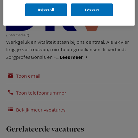
Reject All
I Accept
(Intermediair)
Werkgeluk en vitaliteit staan bij ons centraal. Als BKV'er
krijg je vertrouwen, ruimte en groeikansen. Jij verbindt
Lees meer
zorgprofessionals en -...
Toon email
Toon telefoonnummer
Bekijk meer vacatures
Gerelateerde vacatures