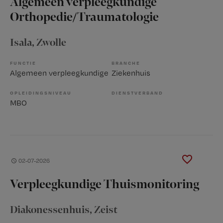
Algemeen verpleegkundige
Orthopedie/Traumatologie
Isala
, Zwolle
FUNCTIE
BRANCHE
Algemeen verpleegkundige
Ziekenhuis
OPLEIDINGSNIVEAU
DIENSTVERBAND
MBO
02-07-2026
Verpleegkundige Thuismonitoring
Diakonessenhuis
, Zeist