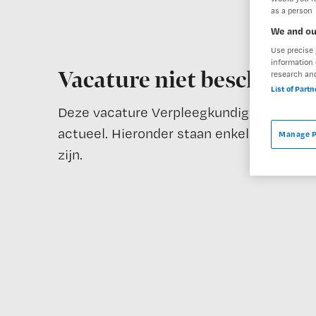
as a person
We and ou
Use precise 
information 
Vacature niet beschikba
research an
List of Part
Deze vacature Verpleegkundige | Woonzorg
actueel. Hieronder staan enkele vergelijk
Manage P
zijn.