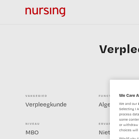
Verple
We Care A
VAKGEBIED
FUNCTIE
Verpleegkunde
We and our
Selecting I 
process data
some conten
NIVEAU
ERVARING
or withdraw 
choices will 
MBO
Niet nader bep
Would you ra