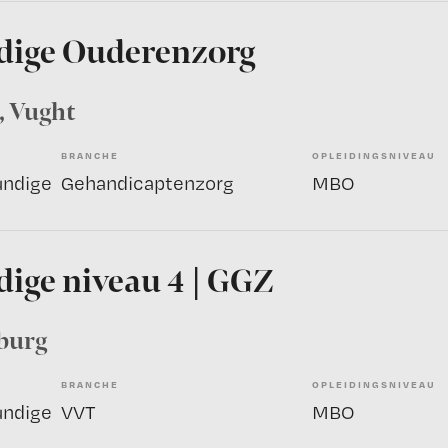
dige Ouderenzorg
, Vught
BRANCHE
OPLEIDINGSNIVEAU
undige
Gehandicaptenzorg
MBO
ige niveau 4 | GGZ
lburg
BRANCHE
OPLEIDINGSNIVEAU
undige
VVT
MBO