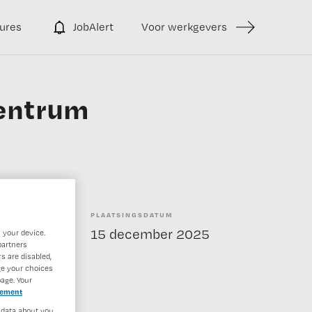
ures
JobAlert
Voor werkgevers
entrum
PLAATSINGSDATUM
enstverband
15 december 2025
 your device.
partners
s are disabled,
ge your choices
age. Your
tement
 data about you