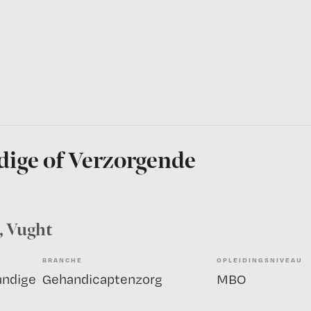
ige of Verzorgende
, Vught
BRANCHE
OPLEIDINGSNIVEAU
undige
Gehandicaptenzorg
MBO