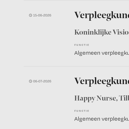
Verpleegkun
15-06-2026
Koninklijke Visio
FUNCTIE
Algemeen verpleegk
Verpleegkund
06-07-2026
Happy Nurse
, Ti
FUNCTIE
Algemeen verpleegk