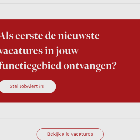
Als eerste de nieuwste
vacatures in jouw
functiegebied ontvangen?
Stel JobAlert in!
Bekijk alle vacatures