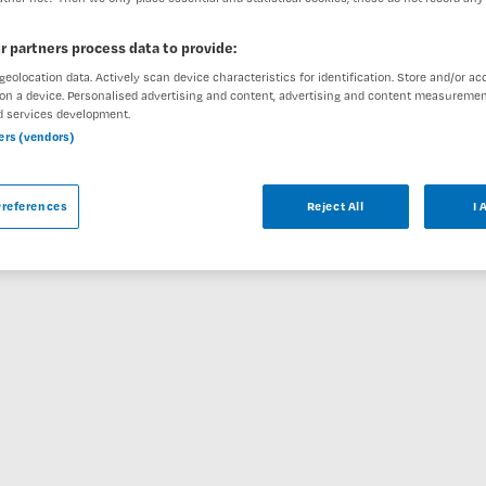
r partners process data to provide:
geolocation data. Actively scan device characteristics for identification. Store and/or ac
on a device. Personalised advertising and content, advertising and content measuremen
ar
d services development.
ners (vendors)
centrum bij Koninklijke Visio is niet meer
bare vacatures die voor u wellicht interessant
references
Reject All
I 