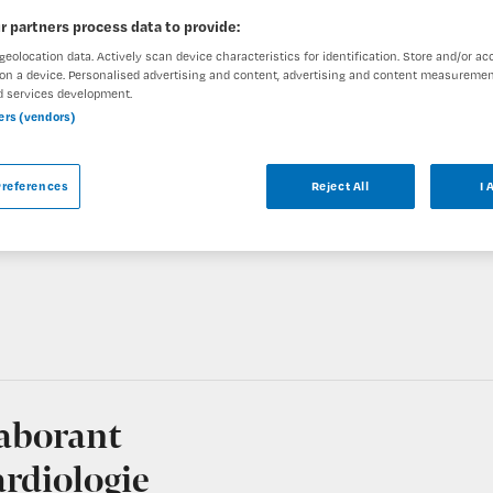
r partners process data to provide:
geolocation data. Actively scan device characteristics for identification. Store and/or ac
on a device. Personalised advertising and content, advertising and content measuremen
d services development.
ar
ners (vendors)
orant bij OLVG is niet meer actueel. Hieronder
references
Reject All
I 
oor u wellicht interessant zijn.
laborant
ardiologie