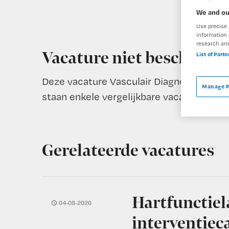
We and ou
Use precise 
information 
research an
Vacature niet beschikba
List of Part
Deze vacature Vasculair Diagnostisch Lab
Manage P
staan enkele vergelijkbare vacatures die v
Gerelateerde vacatures
Hartfunctie
04-08-2026
interventiec