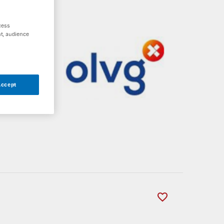
cess
t, audience
Accept