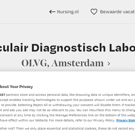
Nursing.nl
Bewaarde vacat
ulair Diagnostisch Lab
OLVG, Amsterdam
bout Your Privacy
BRANCHE
AANSTELLING
887
partners store and access personal data, like browsing data or unique identifiers, on
Accept enables tracking technologies to support the purposes shown under we and our 
Ziekenhuis
 to provide. Selecting Reject All or withdrawing your consent will disable them. If tracker
t and ads you see may not be as relevant to you. You can resurface this menu to chan
consent at any time by clicking the Manage Preferences link on the bottom of the webp
have effect within our Website. For more details, refer to our Privacy Policy.
Privacy Sta
DIENSTVERBAND
Niet nader bepaald
ther not? Then we only place essential and statistical cookies, these do not record any