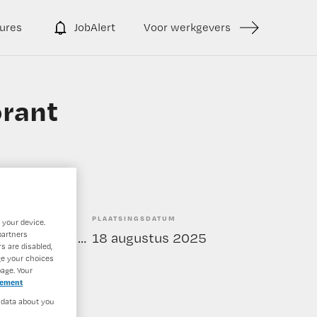
ures
JobAlert
Voor werkgevers
orant
PLAATSINGSDATUM
 your device.
partners
Tijdelijk met uitzicht op vast
18 augustus 2025
s are disabled,
ge your choices
age. Your
tement
 data about you