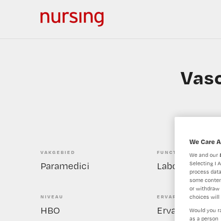
Vasc
We Care A
VAKGEBIED
FUNCTIE
We and our
Selecting I 
Paramedici
Laborant
process data
some conten
or withdraw 
choices will 
NIVEAU
ERVARING
HBO
Ervaren
Would you ra
as a person