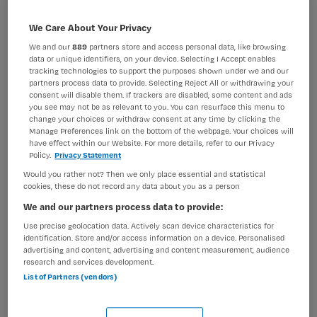
VAKGEBIED
FUNCTIE
GGZ/Welzijn
Groepsleider
We Care About Your Privacy
We and our
889
partners store and access personal data, like browsing
BRANCHE
AANSTELLING
data or unique identifiers, on your device. Selecting I Accept enables
GGZ
Tijdelijk dienstverband
tracking technologies to support the purposes shown under we and our
partners process data to provide. Selecting Reject All or withdrawing your
PLAATSINGSDATUM
NIVEAU
consent will disable them. If trackers are disabled, some content and ads
30 april 2026
WO
you see may not be as relevant to you. You can resurface this menu to
change your choices or withdraw consent at any time by clicking the
Manage Preferences link on the bottom of the webpage. Your choices will
ERVARING
DIENSTVERBAND
have effect within our Website. For more details, refer to our Privacy
Starter
Parttime
Policy.
Privacy Statement
Would you rather not? Then we only place essential and statistical
cookies, these do not record any data about you as a person
Vacature niet beschikbaar
We and our partners process data to provide:
Deze vacature Woonbegeleider Nachtdiensten -
Use precise geolocation data. Actively scan device characteristics for
identification. Store and/or access information on a device. Personalised
Beschermd wonen Leiden Diamantlaan bij GGZ
advertising and content, advertising and content measurement, audience
Rivierduinen is niet meer actueel. Hieronder staan
research and services development.
enkele vergelijkbare vacatures die voor u wellicht
List of Partners (vendors)
interessant zijn.