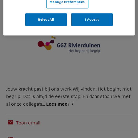
Manage Preferences
Reject All
I Accept
Jouw kracht past bij ons werk Wij vinden: Het begint met
begrip. Dat is altijd de eerste stap. En daar staan we met
Lees meer
al onze collega’s...
Toon email