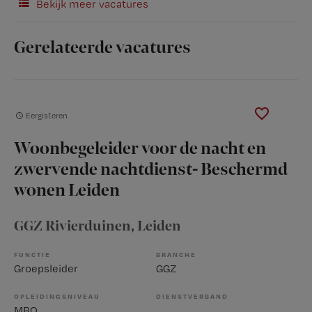
Bekijk meer vacatures
Gerelateerde vacatures
Eergisteren
Woonbegeleider voor de nacht en
zwervende nachtdienst- Beschermd
wonen Leiden
GGZ Rivierduinen
, Leiden
FUNCTIE
BRANCHE
Groepsleider
GGZ
OPLEIDINGSNIVEAU
DIENSTVERBAND
MBO