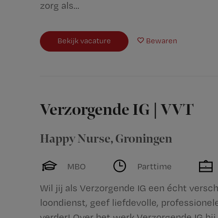
zorg als...
Bekijk vacature
Bewaren
Verzorgende IG | VVT
Happy Nurse
,
Groningen
MBO
Parttime
Wil jij als Verzorgende IG een écht versc
loondienst, geef liefdevolle, professionel
verder! Over het werk Verzorgende IG bij 