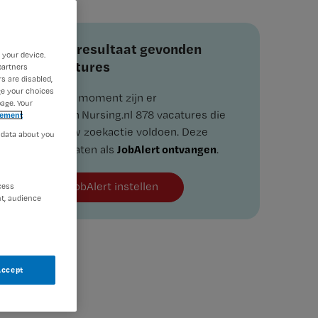
Zoekresultaat gevonden
 your device.
vacatures
partners
s are disabled,
ge your choices
Op dit moment zijn er
age. Your
binnen Nursing.nl 878 vacatures die
tement
aan uw zoekactie voldoen. Deze
 data about you
JobAlert ontvangen
resultaten als
.
JobAlert instellen
cess
t, audience
Accept