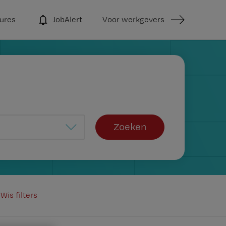
ures
JobAlert
Voor werkgevers
Zoeken
Wis filters