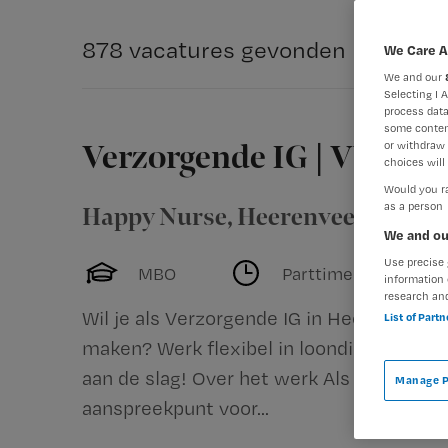
878 vacatures gevonden
We Care A
We and our
Selecting I 
process data
some conten
or withdraw 
Verzorgende IG | VVT
choices will 
Would you ra
as a person
Happy Nurse
,
Heerenveen
We and ou
Use precise 
MBO
Parttime
information 
research an
Wil je als Verzorgende IG in Heerenveen 
List of Part
maken? Werk flexibel in loondienst, gen
aan de slag! Over het werk Als Verzorgend
Manage P
aanspreekpunt voor...