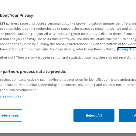
bout Your Privacy
887
partners store and access personal data, like browsing data or unique identifiers, on
Accept enables tracking technologies to support the purposes shown under we and our 
 to provide. Selecting Reject All or withdrawing your consent will disable them. If tracker
t and ads you see may not be as relevant to you. You can resurface this menu to chan
consent at any time by clicking the Manage Preferences link on the bottom of the webp
have effect within our Website. For more details, refer to our Privacy Policy.
Privacy Sta
ther not? Then we only place essential and statistical cookies, these do not record any
r partners process data to provide:
geolocation data. Actively scan device characteristics for identification. Store and/or ac
Vaste aanstelling
on a device. Personalised advertising and content, advertising and content measuremen
d services development.
elke dag met liefdevolle aandacht het verschil
ners (vendors)
iet van betrokken ondersteuning en ga happy
e IG in Heerenveen ben jij dagelijks het vaste
references
Reject All
I 