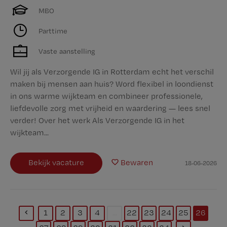
MBO
Parttime
Vaste aanstelling
Wil jij als Verzorgende IG in Rotterdam echt het verschil
maken bij mensen aan huis? Word flexibel in loondienst
in ons warme wijkteam en combineer professionele,
liefdevolle zorg met vrijheid en waardering — lees snel
verder! Over het werk Als Verzorgende IG in het
wijkteam...
Bekijk vacature
Bewaren
18-06-2026
1
2
3
4
...
22
23
24
25
26
(current)