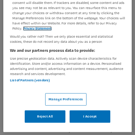
zelfstandigheid van onze cliënten. Jij voert...
consent will disable them. If trackers are disabled, some content and ads
you see may not be as relevant to you. You can resurface this menu to
change your choices or withdraw consent at any time by clicking the
Manage Preferences link on the bottom of the webpage. Your choices will
Bekijk vacature
Bewaren
18-06-2026
have effect within our Website. For more details, refer to our Privacy
Policy.
Privacy Statement
Would you rather not? Then we only place essential and statistical
cookies, these do not record any data about you as a person
Verzorgende IG | VVT
We and our partners process data to provide:
Use precise geolocation data. Actively scan device characteristics for
Happy Nurse
,
Eastermar
identification. Store and/or access information on a device. Personalised
advertising and content, advertising and content measurement, audience
research and services development.
MBO
List of Partners (vendors)
Parttime
Manage Preferences
Vaste aanstelling
Wil je als Verzorgende IG in Eastermar elke dag met
Reject All
I Accept
liefdevolle aandacht professionele zorg verlenen en
toch flexibel in loondienst blijven werken? Meld je aan