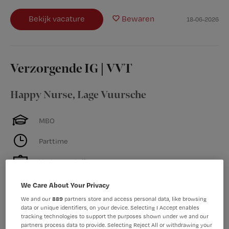
Bekijk vacature
Bewaren
18-06-2026
Verzorgende IG | VVT
Happy Nurse
,
Lage Vuursche
MBO
Parttime
Vaste aanstelling
Wil jij als Verzorgende IG in Lage Vuursche elke dag
We Care About Your Privacy
liefdevolle aandacht geven en écht het verschil maken?
We and our
889
partners store and access personal data, like browsing
Je werkt op basis van W&S of op een periode opdracht.
data or unique identifiers, on your device. Selecting I Accept enables
tracking technologies to support the purposes shown under we and our
Over het werk Jij zorgt dagelijks voor het welzijn en de
partners process data to provide. Selecting Reject All or withdrawing your