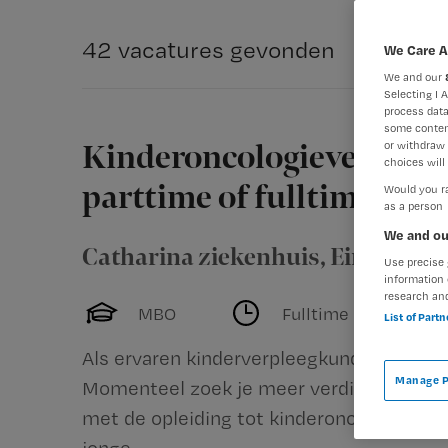
42 vacatures gevonden
We Care A
We and our
Selecting I 
process data
some conten
or withdraw 
Kinderoncologieverpleegk
choices will 
parttime of fulltime
Would you ra
as a person
We and ou
Catharina ziekenhuis
,
Eindhove
Use precise 
information 
research an
MBO
Fulltime
List of Part
Als ervaren kinderverpleegkundige ben jij
Manage P
Momenteel zoek je meer verdieping binnen
met de opleiding tot kinderoncologieverp