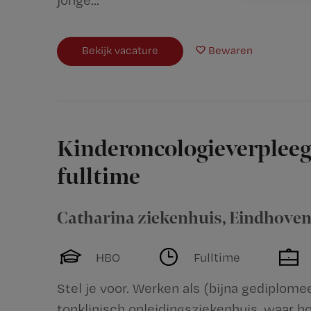
jonge...
Bekijk vacature
Bewaren
Kinderoncologieverpleeg
fulltime
Catharina ziekenhuis
,
Eindhove
HBO
Fulltime
Stel je voor. Werken als (bijna gediplom
topklinisch opleidingsziekenhuis, waar 