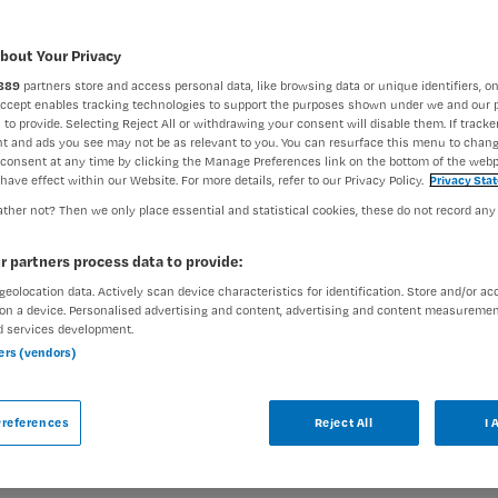
bout Your Privacy
889
partners store and access personal data, like browsing data or unique identifiers, on
Accept enables tracking technologies to support the purposes shown under we and our 
 to provide. Selecting Reject All or withdrawing your consent will disable them. If tracker
t and ads you see may not be as relevant to you. You can resurface this menu to chan
consent at any time by clicking the Manage Preferences link on the bottom of the webp
undige in opleiding -
have effect within our Website. For more details, refer to our Privacy Policy.
Privacy Sta
ther not? Then we only place essential and statistical cookies, these do not record any
r partners process data to provide:
n
geolocation data. Actively scan device characteristics for identification. Store and/or ac
on a device. Personalised advertising and content, advertising and content measuremen
d services development.
Vaste aanstelling
ners (vendors)
 toe aan een volgende stap in jouw carrière.
references
Reject All
I 
 kinderoncologie én plezier in je werk. Start
leegkundige en blijf goede zorg geven aan de