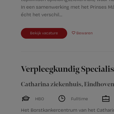
In een samenwerking met het Prinses M
écht het verschil...
Bekijk vacature
Bewaren
Verpleegkundig Speciali
Catharina ziekenhuis
,
Eindhove
HBO
Fulltime
Het Borstkankercentrum van het Catharina