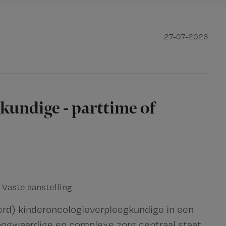
27-07-2026
kundige - parttime of
n
Vaste aanstelling
eerd) kinderoncologieverpleegkundige in een
hoogwaardige en complexe zorg centraal staat.