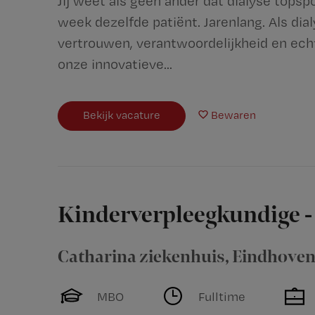
Jij weet als geen ander dat dialyse topspo
week dezelfde patiënt. Jarenlang. Als dia
vertrouwen, verantwoordelijkheid en ec
onze innovatieve...
Bekijk vacature
Bewaren
Kinderverpleegkundige - 
Catharina ziekenhuis
,
Eindhove
MBO
Fulltime