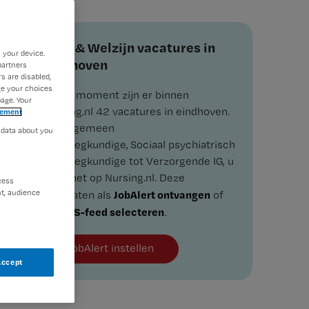
Zorg & Welzijn vacatures in
 your device.
eindhoven
partners
s are disabled,
ge your choices
Op dit moment zijn er binnen
age. Your
Nursing.nl 42 vacatures in eindhoven.
tement
Van algemeen
 data about you
verpleegkundige, Sociaal psychiatrisch
verpleegkundige tot Verzorgende IG, u
vindt het op Nursing.nl. Deze
cess
t, audience
JobAlert ontvangen
resultaten als
of
RSS-feed selecteren
als
.
JobAlert instellen
Accept