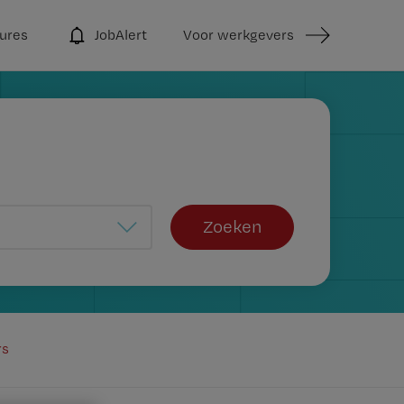
ures
JobAlert
Voor werkgevers
Zoeken
rs