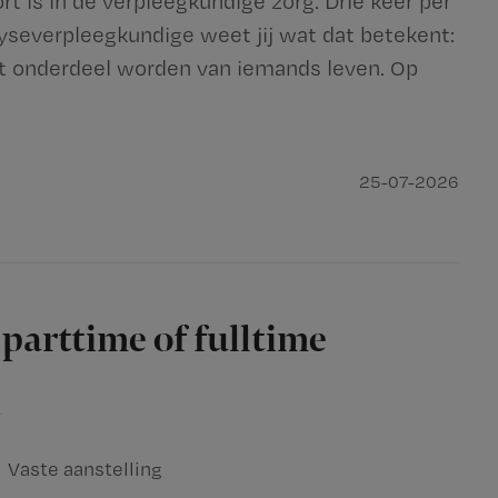
rt is in de verpleegkundige zorg. Drie keer per
lyseverpleegkundige weet jij wat dat betekent:
ht onderdeel worden van iemands leven. Op
25-07-2026
parttime of fulltime
n
Vaste aanstelling