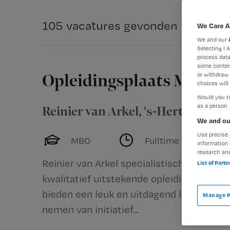
105 vacatures gevonden
We Care A
We and our
Selecting I 
process data
some conten
or withdraw 
Opleidingsplaats MBO V
choices will 
Would you ra
as a person
Reinier van Arkel
,
's-Hertogenbo
We and ou
Use precise 
MBO
Fulltime
information 
research an
Reinier van Arkel specialistische GGZ, ga
List of Part
kwalitatief uitstekende opleidingen. Verb
bieden een leuk en uitdagend leerproces
Manage P
nemen van initiatief...