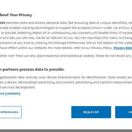
bout Your Privacy
889
partners store and access personal data, like browsing data or unique identifiers, on
Accept enables tracking technologies to support the purposes shown under we and our 
 to provide. Selecting Reject All or withdrawing your consent will disable them. If tracker
t and ads you see may not be as relevant to you. You can resurface this menu to chan
consent at any time by clicking the Manage Preferences link on the bottom of the webp
erpleegkundigen
have effect within our Website. For more details, refer to our Privacy Policy.
Privacy Sta
ther not? Then we only place essential and statistical cookies, these do not record any
sch
r partners process data to provide:
geolocation data. Actively scan device characteristics for identification. Store and/or ac
Traineeship/leer-werktraject
on a device. Personalised advertising and content, advertising and content measuremen
d services development.
at voor een leercultuur die vormgeeft aan
ners (vendors)
inden en vernieuwen staat hierbij centraal. Wij
 waarin eigen verantwoordelijkheid en het
references
Reject All
I 