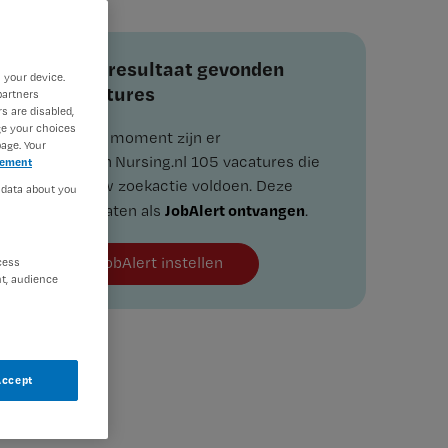
Zoekresultaat gevonden
 your device.
vacatures
partners
s are disabled,
ge your choices
Op dit moment zijn er
age. Your
binnen Nursing.nl 105 vacatures die
tement
aan uw zoekactie voldoen. Deze
 data about you
JobAlert ontvangen
resultaten als
.
JobAlert instellen
cess
t, audience
Accept