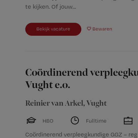
te kijken. Of jouw...
Bekijk vacature
Bewaren
Coördinerend verpleegku
Vught e.o.
Reinier van Arkel
,
Vught
HBO
Fulltime
Coördinerend verpleegkundige GGZ – regio