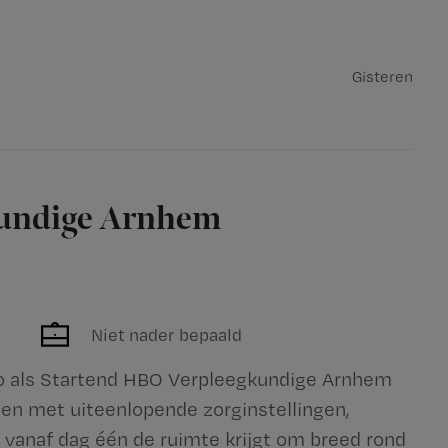
Gisteren
kundige Arnhem
Niet nader bepaald
io als Startend HBO Verpleegkundige Arnhem
n met uiteenlopende zorginstellingen,
e vanaf dag één de ruimte krijgt om breed rond