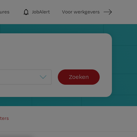
ures
JobAlert
Voor werkgevers
Zoeken
lters