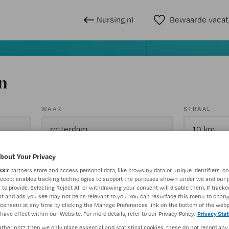
Nursing.nl
Bewaarde vacat
n
WAAR
STRAAL
bout Your Privacy
887
partners store and access personal data, like browsing data or unique identifiers, on
Accept enables tracking technologies to support the purposes shown under we and our 
 to provide. Selecting Reject All or withdrawing your consent will disable them. If tracker
t and ads you see may not be as relevant to you. You can resurface this menu to chan
Wis filte
Opleiding
Meer filters
consent at any time by clicking the Manage Preferences link on the bottom of the webp
have effect within our Website. For more details, refer to our Privacy Policy.
Privacy Sta
ther not? Then we only place essential and statistical cookies, these do not record any