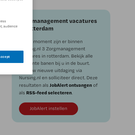
Zorgmanagement vacatures
cess
t, audience
in rotterdam
Op dit moment zijn er binnen
Nursing.nl 3 Zorgmanagement
vacatures in rotterdam. Bekijk alle
Accept
relevante banen bij u in de buurt.
Vind uw nieuwe uitdaging via
Nursing.nl en solliciteer direct. Deze
JobAlert ontvangen
resultaten als
of
RSS-feed selecteren
als
.
JobAlert instellen