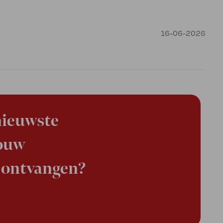
16-06-2026
 nieuwste
jouw
 ontvangen?