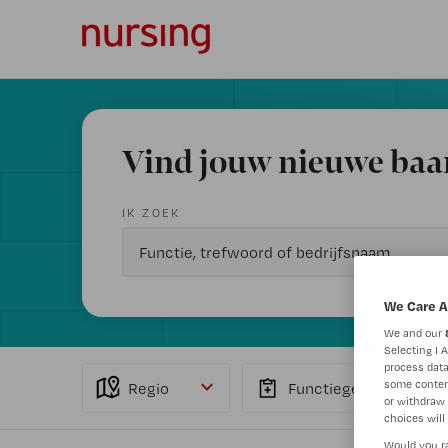
Vind jouw nieuwe baa
IK ZOEK
We Care A
We and our
Selecting I 
process data
some conten
Regio
Functiegebied
or withdraw 
choices will 
Would you ra