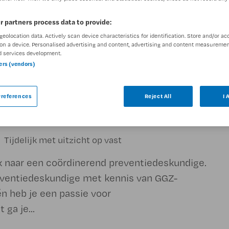
r partners process data to provide:
geolocation data. Actively scan device characteristics for identification. Store and/or ac
on a device. Personalised advertising and content, advertising and content measuremen
d services development.
ners (vendors)
deskundige
references
Reject All
I 
Tijdelijk met uitzicht op vast
ek naar een coördinerend preventiedeskundige.
eventiedeskundige met kennis van GGZ-
én heb je een passie voor
ga je...