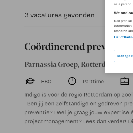
as a person
We and ou
3 vacatures gevonden
Use precise 
information 
research an
List of Part
Coördinerend preventie
Manage P
Parnassia Groep
,
Rotterdam
HBO
Parttime
Indigo is voor de regio Rotterdam op zo
Ben jij een zelfstandige en gedreven pr
preventie? Deel je graag jouw expertise 
projectmanagement? Lees dan verder! Dit 