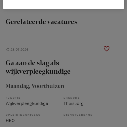
Gerelateerde vacatures
28-07-2026
Ga aan de slag als
wijkverpleegkundige
Maandag
, Voorthuizen
FUNCTIE
BRANCHE
Wijkverpleegkundige
Thuiszorg
OPLEIDINGSNIVEAU
DIENSTVERBAND
HBO