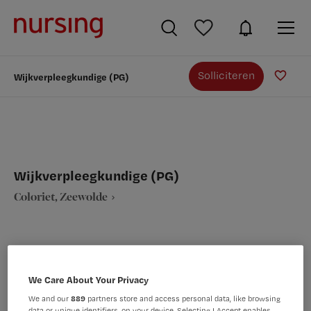
Solliciteren
Wijkverpleegkundige (PG)
Wijkverpleegkundige (PG)
Coloriet, Zeewolde
We Care About Your Privacy
VAKGEBIED
FUNCTIE
Verpleegkunde
Wijkverpleegkundige
We and our
889
partners store and access personal data, like browsing
data or unique identifiers, on your device. Selecting I Accept enables