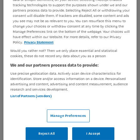
tracking technologies to support the purposes shown under we and our
BRANCHE
AANSTELLING
partners process data to provide. Selecting Reject All or withdrawing your
Stichting
Vaste aanstelling
consent will disable them. If trackers are disabled, some content and ads
you see may not be as relevant to you. You can resurface this menu to
change your choices or withdraw consent at any time by clicking the
PLAATSINGSDATUM
NIVEAU
Manage Preferences link on the bottom of the webpage. Your choices will
3 december 2024
HBO
have effect within our Website. For more details, refer to our Privacy
Policy.
Privacy Statement
ERVARING
DIENSTVERBAND
Ervaren
Parttime
Would you rather not? Then we only place essential and statistical
cookies, these do not record any data about you as a person
We and our partners process data to provide:
Vacature niet beschikbaar
Use precise geolocation data. Actively scan device characteristics for
identification. Store and/or access information on a device. Personalised
Deze vacature Wijkverpleegkundige (PG) bij Coloriet is
advertising and content, advertising and content measurement, audience
research and services development.
niet meer actueel. Hieronder staan enkele vergelijkbare
List of Partners (vendors)
vacatures die voor u wellicht interessant zijn.
Manage Preferences
Reject All
I Accept