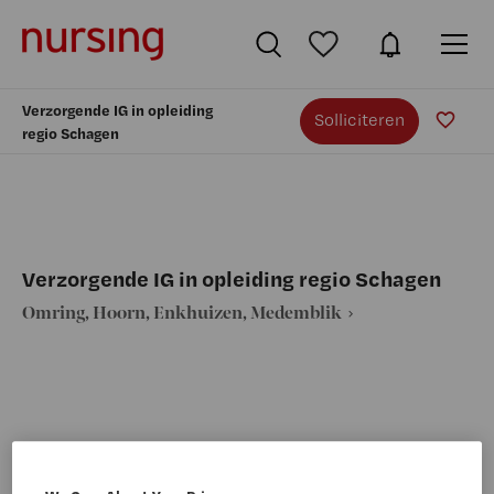
Verzorgende IG in opleiding
Solliciteren
regio Schagen
Verzorgende IG in opleiding regio Schagen
Omring, Hoorn, Enkhuizen, Medemblik
VAKGEBIED
FUNCTIE
Verpleegkunde
Verzorgende IG