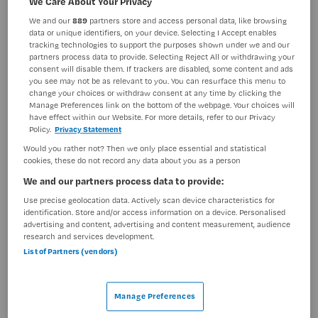
We Care About Your Privacy
BRANCHE
AANSTELLING
We and our
889
partners store and access personal data, like browsing
Thuiszorg
Tijdelijk dienstverband
data or unique identifiers, on your device. Selecting I Accept enables
tracking technologies to support the purposes shown under we and our
partners process data to provide. Selecting Reject All or withdrawing your
PLAATSINGSDATUM
NIVEAU
consent will disable them. If trackers are disabled, some content and ads
29 april 2024
MBO
you see may not be as relevant to you. You can resurface this menu to
change your choices or withdraw consent at any time by clicking the
ERVARING
DIENSTVERBAND
Manage Preferences link on the bottom of the webpage. Your choices will
Niet nader bepaald
Parttime
have effect within our Website. For more details, refer to our Privacy
Policy.
Privacy Statement
Would you rather not? Then we only place essential and statistical
cookies, these do not record any data about you as a person
Vacature niet beschikbaar
We and our partners process data to provide:
Deze vacature Verzorgende IG in opleiding regio
Use precise geolocation data. Actively scan device characteristics for
Schagen bij Omring is niet meer actueel. Hieronder
identification. Store and/or access information on a device. Personalised
staan enkele vergelijkbare vacatures die voor u wellicht
advertising and content, advertising and content measurement, audience
research and services development.
interessant zijn.
List of Partners (vendors)
Manage Preferences