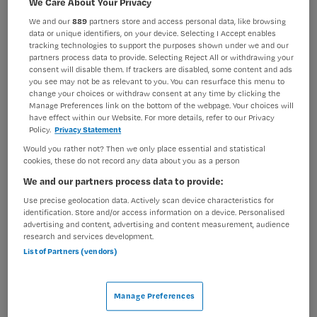
We Care About Your Privacy
BRANCHE
AANSTELLING
We and our
889
partners store and access personal data, like browsing
Verpleeghuis
Tijdelijk dienstverband
data or unique identifiers, on your device. Selecting I Accept enables
tracking technologies to support the purposes shown under we and our
partners process data to provide. Selecting Reject All or withdrawing your
PLAATSINGSDATUM
NIVEAU
consent will disable them. If trackers are disabled, some content and ads
17 oktober 2024
MBO
you see may not be as relevant to you. You can resurface this menu to
change your choices or withdraw consent at any time by clicking the
ERVARING
DIENSTVERBAND
Manage Preferences link on the bottom of the webpage. Your choices will
Ervaren
Parttime
have effect within our Website. For more details, refer to our Privacy
Policy.
Privacy Statement
Would you rather not? Then we only place essential and statistical
Vacature niet beschikbaar
cookies, these do not record any data about you as a person
We and our partners process data to provide:
Deze vacature Verzorgende IG (de Zeester) bij Omring is
Use precise geolocation data. Actively scan device characteristics for
niet meer actueel. Hieronder staan enkele vergelijkbare
identification. Store and/or access information on a device. Personalised
vacatures die voor u wellicht interessant zijn.
advertising and content, advertising and content measurement, audience
research and services development.
List of Partners (vendors)
Manage Preferences