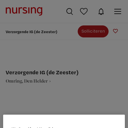
Solliciteren
Verzorgende IG (de Zeester)
Verzorgende IG (de Zeester)
Omring, Den Helder
VAKGEBIED
FUNCTIE
Verpleegkunde
Verzorgende IG