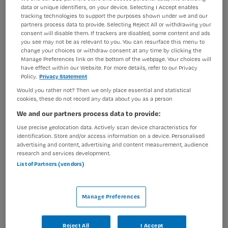
data or unique identifiers, on your device. Selecting I Accept enables
BRANCHE
AANSTELLING
tracking technologies to support the purposes shown under we and our
Verpleeghuis
Tijdelijk dienstverband
partners process data to provide. Selecting Reject All or withdrawing your
consent will disable them. If trackers are disabled, some content and ads
you see may not be as relevant to you. You can resurface this menu to
PLAATSINGSDATUM
NIVEAU
change your choices or withdraw consent at any time by clicking the
16 juni 2026
MBO
Manage Preferences link on the bottom of the webpage. Your choices will
have effect within our Website. For more details, refer to our Privacy
ERVARING
DIENSTVERBAND
Policy.
Privacy Statement
Starter
Parttime
Would you rather not? Then we only place essential and statistical
cookies, these do not record any data about you as a person
We and our partners process data to provide:
Vacature niet beschikbaar
Use precise geolocation data. Actively scan device characteristics for
identification. Store and/or access information on a device. Personalised
Deze vacature Verzorgende IG afdeling Slot bij Samen is
advertising and content, advertising and content measurement, audience
niet meer actueel. Hieronder staan enkele vergelijkbare
research and services development.
vacatures die voor u wellicht interessant zijn.
List of Partners (vendors)
Manage Preferences
Reject All
I Accept