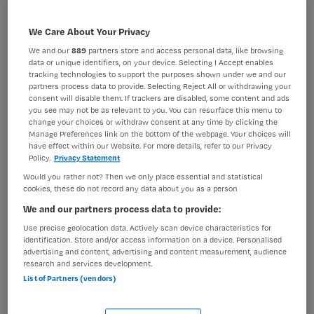
BRANCHE
AANSTELLING
GGZ
Tijdelijk dienstverband
We Care About Your Privacy
We and our
889
partners store and access personal data, like browsing
PLAATSINGSDATUM
NIVEAU
data or unique identifiers, on your device. Selecting I Accept enables
5 mei 2026
MBO
tracking technologies to support the purposes shown under we and our
partners process data to provide. Selecting Reject All or withdrawing your
consent will disable them. If trackers are disabled, some content and ads
ERVARING
DIENSTVERBAND
you see may not be as relevant to you. You can resurface this menu to
Ervaren
Fulltime
change your choices or withdraw consent at any time by clicking the
Manage Preferences link on the bottom of the webpage. Your choices will
have effect within our Website. For more details, refer to our Privacy
Policy.
Privacy Statement
Vacature niet beschikbaar
Would you rather not? Then we only place essential and statistical
Deze vacature Verpleegkundige HIC Ouderen bij
cookies, these do not record any data about you as a person
Altrecht is niet meer actueel. Hieronder staan enkele
We and our partners process data to provide:
vergelijkbare vacatures die voor u wellicht interessant
Use precise geolocation data. Actively scan device characteristics for
zijn.
identification. Store and/or access information on a device. Personalised
advertising and content, advertising and content measurement, audience
research and services development.
List of Partners (vendors)