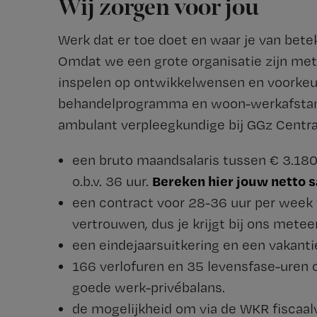
Wij zorgen voor jou
Werk dat er toe doet en waar je van betek
Omdat we een grote organisatie zijn met
inspelen op ontwikkelwensen en voorkeur
behandelprogramma en woon-werkafstand.
ambulant verpleegkundige bij GGz Centraa
een bruto maandsalaris tussen € 3.180
Bereken hier jouw netto s
o.b.v. 36 uur.
een contract voor 28-36 uur per week 
vertrouwen, dus je krijgt bij ons metee
een eindejaarsuitkering en een vakanti
166 verlofuren en 35 levensfase-uren o.
goede werk-privébalans.
de mogelijkheid om via de WKR fiscaalvr