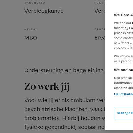
VAKGEBIED
FUNCTIE
Verpleegkunde
We Care A
We and our
Selecting I 
NIVEAU
ERVARING
process data
MBO
Ervaren
some conten
or withdraw 
choices will 
Would you ra
as a person
Ondersteuning en begeleiding bieden bij o
We and ou
Use precise 
information 
Zo werk jij
research an
List of Part
Voor wie jij er als ambulant verpleegkun
psychiatrische klachten, vaak in combin
Manage P
problematiek. Hierbij houden we ook reke
fysieke gezondheid, sociaal netwerk en ve