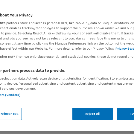
BRANCHE
AANSTELLING
Verpleegkundige ouderenzorg
GGZ
Vaste aanst
bout Your Privacy
889
partners store and access personal data, like browsing data or unique identifiers, on
Accept enables tracking technologies to support the purposes shown under we and our 
DIENSTVERBAND
 to provide. Selecting Reject All or withdrawing your consent will disable them. If tracker
Fulltime
t and ads you see may not be as relevant to you. You can resurface this menu to chan
consent at any time by clicking the Manage Preferences link on the bottom of the webp
have effect within our Website. For more details, refer to our Privacy Policy.
Privacy Sta
ther not? Then we only place essential and statistical cookies, these do not record any
uderen thuis. Jij zorgt ervoor.
r partners process data to provide:
geolocation data. Actively scan device characteristics for identification. Store and/or ac
on a device. Personalised advertising and content, advertising and content measuremen
d services development.
ners (vendors)
dige bent? Ouderen vanaf circa 60 jaar met
atie met cognitieve of somatische
references
Reject All
I 
ning met leeftijdsspecifieke factoren zoals
rlieservaringen. Jij bent het eerste