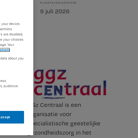
PLAATSINGSDATUM
elling
9 juli 2026
 your device.
partners
s are disabled,
ge your choices
age. Your
tement
 data about you
cess
t, audience
GGz Centraal is een
organisatie voor
Accept
specialistische geestelijke
gezondheidszorg in het