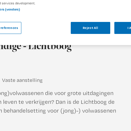
d services development.
ners (vendors)
references
Reject All
I 
ndige - Lichtboog
Vaste aanstelling
ong)volwassenen die voor grote uitdagingen
leven te verkrijgen? Dan is de Lichtboog de
en behandelsetting voor (jong)-) volwassenen