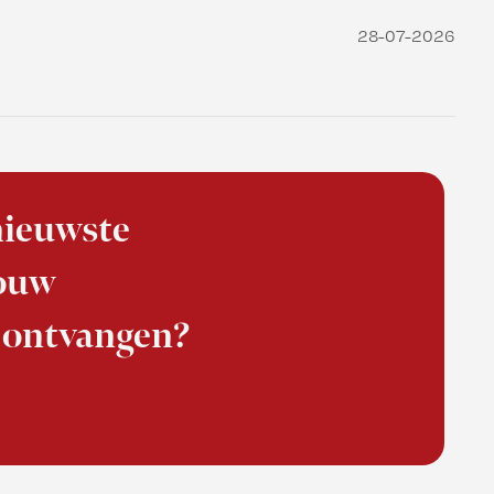
28-07-2026
 nieuwste
jouw
 ontvangen?