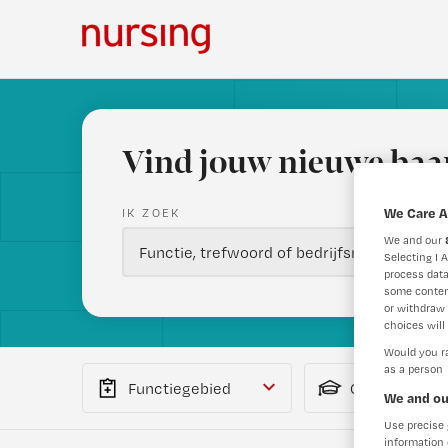
Vind jouw nieuwe baa
We Care A
IK ZOEK
We and our
Selecting I 
process data
some conten
or withdraw 
choices will 
Would you ra
as a person
Functiegebied
Opleiding
We and ou
Use precise 
information 