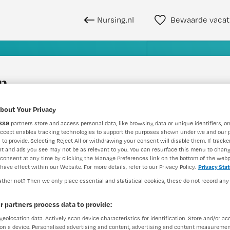
Nursing.nl
Bewaarde vacat
n
bout Your Privacy
WAAR
STRAAL
889
partners store and access personal data, like browsing data or unique identifiers, on
Accept enables tracking technologies to support the purposes shown under we and our 
 to provide. Selecting Reject All or withdrawing your consent will disable them. If tracker
t and ads you see may not be as relevant to you. You can resurface this menu to chan
consent at any time by clicking the Manage Preferences link on the bottom of the webp
have effect within our Website. For more details, refer to our Privacy Policy.
Privacy Sta
ther not? Then we only place essential and statistical cookies, these do not record any
Dienstverband
Meer filters
r partners process data to provide:
geolocation data. Actively scan device characteristics for identification. Store and/or ac
on a device. Personalised advertising and content, advertising and content measuremen