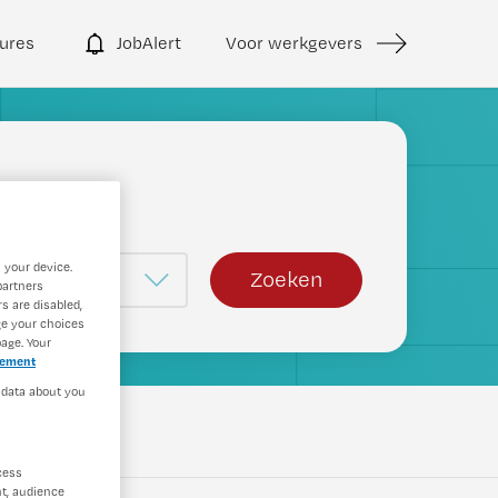
ures
JobAlert
Voor werkgevers
 your device.
Zoeken
partners
s are disabled,
ge your choices
age. Your
tement
 data about you
Wis filters
cess
t, audience