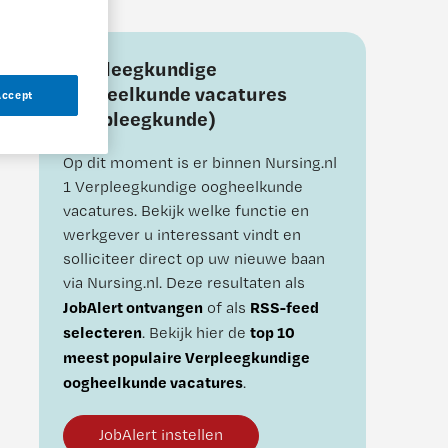
Verpleegkundige
oogheelkunde vacatures
Accept
(Verpleegkunde)
Op dit moment is er binnen Nursing.nl
1 Verpleegkundige oogheelkunde
vacatures.
Bekijk welke functie en
werkgever u interessant vindt en
solliciteer direct op uw nieuwe baan
via
Nursing.nl
. Deze resultaten als
JobAlert ontvangen
RSS-feed
of als
selecteren
top 10
.
Bekijk hier de
meest populaire Verpleegkundige
oogheelkunde vacatures
.
JobAlert instellen