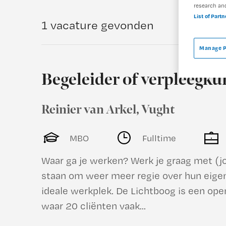
research an
List of Part
1 vacature gevonden
Manage P
Begeleider of verpleegku
Reinier van Arkel
,
Vught
MBO
Fulltime
Waar ga je werken? Werk je graag met (j
staan om weer meer regie over hun eigen 
ideale werkplek. De Lichtboog is een op
waar 20 cliënten vaak...