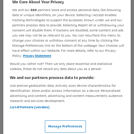
We Care About Your Privacy
Verpleegkunde
Verpleegkundig specialist
We and our
889
partners store and access personal data, like browsing
BRANCHE
AANSTELLING
data or unique identifiers, on your device. Selecting I Accept enables
(Groeps)praktijk
Vaste aanstelling
tracking technologies to support the purposes shown under we and our
partners process data to provide. Selecting Reject All or withdrawing your
consent will disable them. If trackers are disabled, some content and ads
PLAATSINGSDATUM
NIVEAU
you see may not be as relevant to you. You can resurface this menu to
12 juni 2024
HBO
change your choices or withdraw consent at any time by clicking the
Manage Preferences link on the bottom of the webpage. Your choices will
have effect within our Website. For more details, refer to our Privacy
ERVARING
DIENSTVERBAND
Policy.
Privacy Statement
Ervaren
Fulltime
Would you rather not? Then we only place essential and statistical
cookies, these do not record any data about you as a person
Vacature niet beschikbaar
We and our partners process data to provide:
Use precise geolocation data. Actively scan device characteristics for
Deze vacature Verpleegkundig Specialist Medium Care
identification. Store and/or access information on a device. Personalised
Flevoland bij GGz Centraal is niet meer actueel.
advertising and content, advertising and content measurement, audience
research and services development.
Hieronder staan enkele vergelijkbare vacatures die voor
List of Partners (vendors)
u wellicht interessant zijn.
Manage Preferences