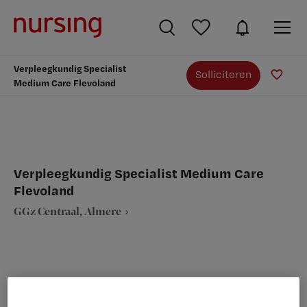
Verpleegkundig Specialist
Solliciteren
Medium Care Flevoland
Verpleegkundig Specialist Medium Care
Flevoland
GGz Centraal, Almere
VAKGEBIED
FUNCTIE