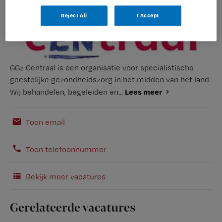
Reject All
I Accept
GGz Centraal is een organisatie voor specialistische
geestelijke gezondheidszorg in het midden van het land.
Lees meer
Wij behandelen, begeleiden en...
Toon email
Toon telefoonnummer
Bekijk meer vacatures
Gerelateerde vacatures