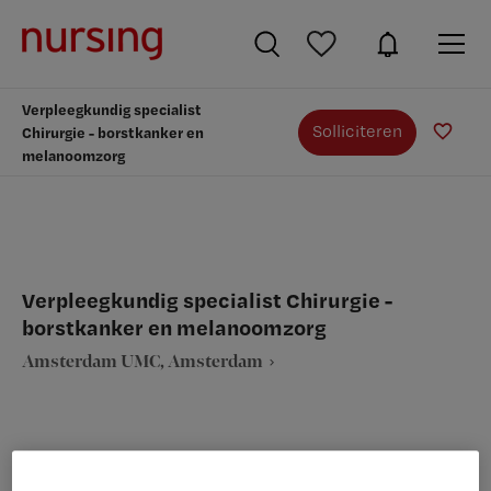
Verpleegkundig specialist
Solliciteren
Chirurgie - borstkanker en
melanoomzorg
Verpleegkundig specialist Chirurgie -
borstkanker en melanoomzorg
Amsterdam UMC, Amsterdam