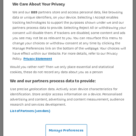
VAKGEBIED
FUNCTIE
We Care About Your Privacy
Verpleegkunde
Verpleegkundig specialist
We and our
889
partners store and access personal data, like browsing
data or unique identifiers, on your device. Selecting I Accept enables
BRANCHE
AANSTELLING
tracking technologies to support the purposes shown under we and our
Ziekenhuis
Tijdelijk met uitzicht op vast
partners process data to provide. Selecting Reject All or withdrawing your
consent will disable them. If trackers are disabled, some content and ads
you see may not be as relevant to you. You can resurface this menu to
PLAATSINGSDATUM
NIVEAU
change your choices or withdraw consent at any time by clicking the
5 november 2025
HBO
Manage Preferences link on the bottom of the webpage. Your choices will
have effect within our Website. For more details, refer to our Privacy
ERVARING
DIENSTVERBAND
Policy.
Privacy Statement
Ervaren
Niet nader bepaald
Would you rather not? Then we only place essential and statistical
cookies, these do not record any data about you as a person
We and our partners process data to provide:
Vacature niet beschikbaar
Use precise geolocation data. Actively scan device characteristics for
identification. Store and/or access information on a device. Personalised
Deze vacature Verpleegkundig specialist Chirurgie -
advertising and content, advertising and content measurement, audience
borstkanker en melanoomzorg bij Amsterdam UMC is
research and services development.
niet meer actueel. Hieronder staan enkele vergelijkbare
List of Partners (vendors)
vacatures die voor u wellicht interessant zijn.
Manage Preferences