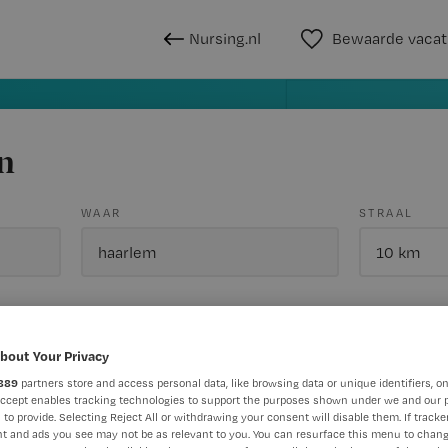
Nursing.nl
Bewaarde vacat
n
WAAR
STRAAL
bout Your Privacy
889
partners store and access personal data, like browsing data or unique identifiers, on
Wis filte
Opleiding
Meer filters
Accept enables tracking technologies to support the purposes shown under we and our 
 to provide. Selecting Reject All or withdrawing your consent will disable them. If tracker
t and ads you see may not be as relevant to you. You can resurface this menu to chan