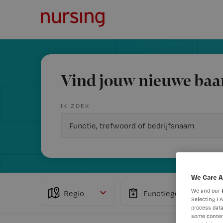
Vind jouw nieuwe baa
IK ZOEK
We Care A
We and our
Regio
Functiegebied
Selecting I 
process data
some conten