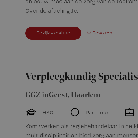
en bouw mee aan de zorg van de toekomst.
Over de afdeling Je...
Bekijk vacature
Bewaren
Verpleegkundig Specialis
GGZ inGeest
,
Haarlem
HBO
Parttime
Kom werken als regiebehandelaar in de kl
multidisciplinair en bied zorg aan mens