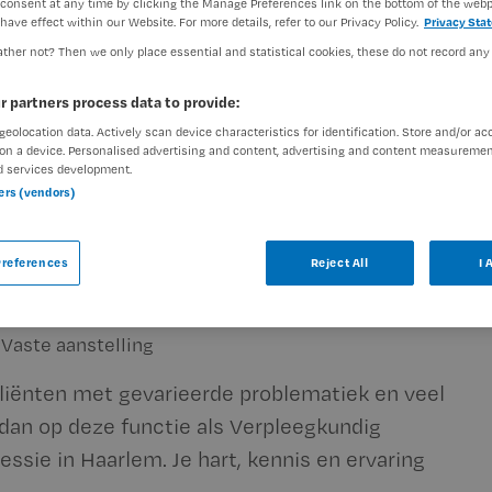
consent at any time by clicking the Manage Preferences link on the bottom of the webp
have effect within our Website. For more details, refer to our Privacy Policy.
Privacy Sta
ther not? Then we only place essential and statistical cookies, these do not record any
r partners process data to provide:
geolocation data. Actively scan device characteristics for identification. Store and/or ac
on a device. Personalised advertising and content, advertising and content measuremen
t Polikliniek Angst en
d services development.
ners (vendors)
references
Reject All
I 
Vaste aanstelling
 cliënten met gevarieerde problematiek en veel
 dan op deze functie als Verpleegkundig
ressie in Haarlem. Je hart, kennis en ervaring