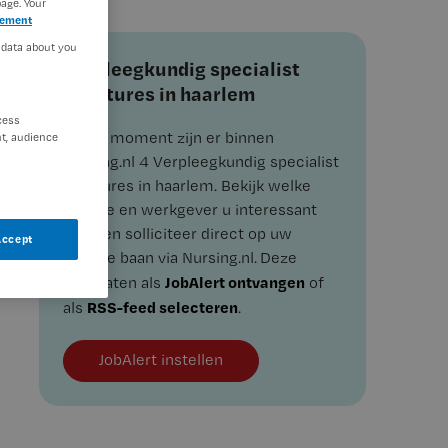
age. Your
tement
 data about you
Verpleegkundig specialist
vacatures in haarlem
cess
Op dit moment zijn er binnen
t, audience
Nursing.nl 4 Verpleegkundig specialist
vacatures in haarlem. Bekijk welke
functie en werkgever u interessant
vindt en solliciteer direct op uw
Accept
nieuwe baan via Nursing.nl. Deze
JobAlert ontvangen
resultaten als
of
RSS-feed selecteren
als
.
JobAlert instellen