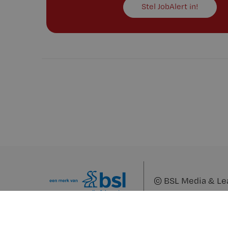
Stel JobAlert in!
©
BSL Media & Le