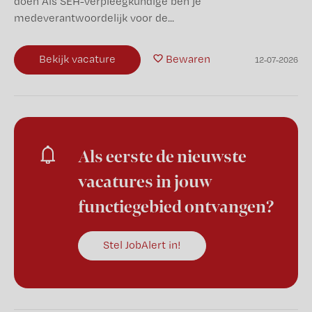
doen Als SEH-verpleegkundige ben je
medeverantwoordelijk voor de...
Bekijk vacature
Bewaren
12-07-2026
Als eerste de nieuwste
vacatures in jouw
functiegebied ontvangen?
Stel JobAlert in!