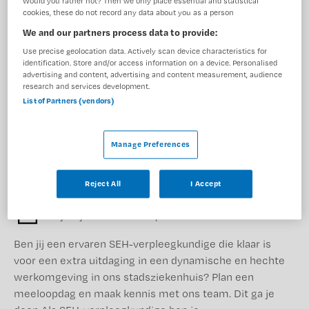
Would you rather not? Then we only place essential and statistical
cookies, these do not record any data about you as a person
We and our partners process data to provide:
1 vacature gevonden
Use precise geolocation data. Actively scan device characteristics for
identification. Store and/or access information on a device. Personalised
advertising and content, advertising and content measurement, audience
SEH verpleegkundige oproep
research and services development.
List of Partners (vendors)
Diakonessenhuis
,
Utrecht
Manage Preferences
MBO
Reject All
I Accept
Niet nader bepaald
Tijdelijk met uitzicht op vast
Ben jij een ervaren SEH-verpleegkundige die klaar is
voor een extra uitdaging in een dynamische en hechte
werkomgeving in ons stadsziekenhuis? Plan een
meeloopdag en maak kennis met ons team. Dit ga je