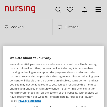
Zoeken
Filteren
SEH verpleegkundige vacatures in utrecht
We Care About Your Privacy
Op dit moment is er binnen Nursing.nl 1 SEH
We and our
889
partners store and access personal data, like browsing
verpleegkundige vacatures in utrecht. Bekijk welke
data or unique identifiers, on your device. Selecting I Accept enables
functie en werkgever u interessant vindt en solliciteer
tracking technologies to support the purposes shown under we and our
direct op uw nieuwe baan via Nursing.nl. Deze resultaten
partners process data to provide. Selecting Reject All or withdrawing your
consent will disable them. If trackers are disabled, some content and ads
JobAlert ontvangen
RSS-feed selecteren
als
of als
.
you see may not be as relevant to you. You can resurface this menu to
change your choices or withdraw consent at any time by clicking the
Manage Preferences link on the bottom of the webpage. Your choices will
JobAlert instellen
have effect within our Website. For more details, refer to our Privacy
Policy.
Privacy Statement