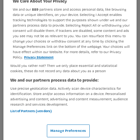
We Care About Your Privacy
BRANCHE
AANSTELLING
We and our
889
partners store and access personal data, like browsing
Zelfstandige kliniek
Vaste aanstelling
data or unique identifiers, on your device. Selecting I Accept enables
tracking technologies to support the purposes shown under we and our
partners process data to provide. Selecting Reject All or withdrawing your
PLAATSINGSDATUM
NIVEAU
consent will disable them. If trackers are disabled, some content and ads
28 november 2024
MBO
you see may not be as relevant to you. You can resurface this menu to
change your choices or withdraw consent at any time by clicking the
ERVARING
DIENSTVERBAND
Manage Preferences link on the bottom of the webpage. Your choices will
Starter
Fulltime
have effect within our Website. For more details, refer to our Privacy
Policy.
Privacy Statement
Would you rather not? Then we only place essential and statistical
cookies, these do not record any data about you as a person
Vacature niet beschikbaar
We and our partners process data to provide:
Deze vacature Verpleegkundige Ouderenpsychiatrie bij
Use precise geolocation data. Actively scan device characteristics for
GGz Centraal is niet meer actueel. Hieronder staan
identification. Store and/or access information on a device. Personalised
enkele vergelijkbare vacatures die voor u wellicht
advertising and content, advertising and content measurement, audience
research and services development.
interessant zijn.
List of Partners (vendors)
Manage Preferences