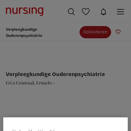
Verpleegkundige
Solliciteren
Ouderenpsychiatrie
Verpleegkundige Ouderenpsychiatrie
GGz Centraal, Ermelo
VAKGEBIED
FUNCTIE
Verpleegkunde
Overige beroepen verpleegkunde