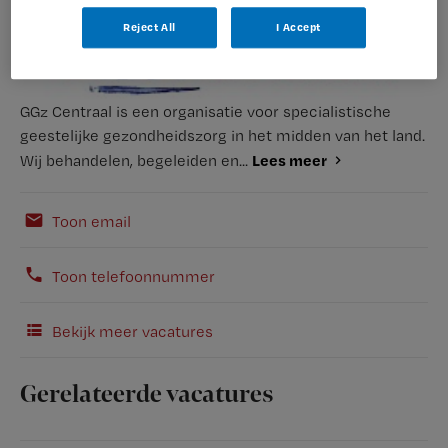
Reject All
I Accept
GGz Centraal is een organisatie voor specialistische
geestelijke gezondheidszorg in het midden van het land.
Lees meer
Wij behandelen, begeleiden en...
Toon email
Toon telefoonnummer
Bekijk meer vacatures
Gerelateerde vacatures