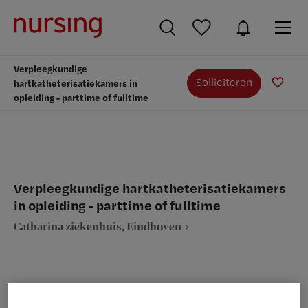
Verpleegkundige
Solliciteren
hartkatheterisatiekamers in
opleiding - parttime of fulltime
Verpleegkundige hartkatheterisatiekamers
in opleiding - parttime of fulltime
Catharina ziekenhuis, Eindhoven