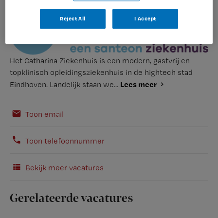
Reject All
I Accept
Het Catharina Ziekenhuis is een modern, gastvrij en
topklinisch opleidingsziekenhuis in de hightech stad
Lees meer
Eindhoven. Landelijk staan we...
Toon email
Toon telefoonnummer
Bekijk meer vacatures
Gerelateerde vacatures