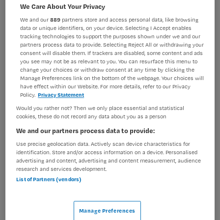
VAKGEBIED
FUNCTIE
We Care About Your Privacy
Verpleegkunde
Overige beroepen verpleegkunde
We and our
889
partners store and access personal data, like browsing
data or unique identifiers, on your device. Selecting I Accept enables
BRANCHE
AANSTELLING
tracking technologies to support the purposes shown under we and our
Ziekenhuis
Vaste aanstelling
partners process data to provide. Selecting Reject All or withdrawing your
consent will disable them. If trackers are disabled, some content and ads
you see may not be as relevant to you. You can resurface this menu to
PLAATSINGSDATUM
NIVEAU
change your choices or withdraw consent at any time by clicking the
1 juni 2024
HBO
Manage Preferences link on the bottom of the webpage. Your choices will
have effect within our Website. For more details, refer to our Privacy
ERVARING
DIENSTVERBAND
Policy.
Privacy Statement
Ervaren
Fulltime
Would you rather not? Then we only place essential and statistical
cookies, these do not record any data about you as a person
We and our partners process data to provide:
Vacature niet beschikbaar
Use precise geolocation data. Actively scan device characteristics for
identification. Store and/or access information on a device. Personalised
Deze vacature Verpleegkundige
advertising and content, advertising and content measurement, audience
hartkatheterisatiekamers in opleiding - parttime of
research and services development.
fulltime bij Catharina ziekenhuis is niet meer actueel.
List of Partners (vendors)
Hieronder staan enkele vergelijkbare vacatures die voor
u wellicht interessant zijn.
Manage Preferences