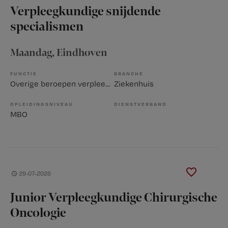
Verpleegkundige snijdende
specialismen
Maandag
, Eindhoven
FUNCTIE
BRANCHE
Overige beroepen verpleegkunde
Ziekenhuis
OPLEIDINGSNIVEAU
DIENSTVERBAND
MBO
29-07-2026
Junior Verpleegkundige Chirurgische
Oncologie