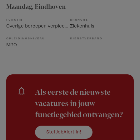
Maandag
, Eindhoven
FUNCTIE
BRANCHE
Overige beroepen verpleegkunde
Ziekenhuis
OPLEIDINGSNIVEAU
DIENSTVERBAND
MBO
Als eerste de nieuwste
vacatures in jouw
functiegebied ontvangen?
Stel JobAlert in!