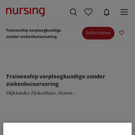
Traineeship verpleegkundige
Solliciteren
zonder ziekenhuiservaring
Traineeship verpleegkundige zonder
ziekenhuiservaring
Dijklander Ziekenhuis, Hoorn
VAKGEBIED
FUNCTIE