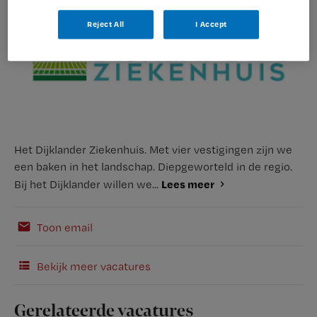
Reject All
I Accept
Het Dijklander Ziekenhuis. Met vier vestigingen zijn we
een baken in het landschap. Diepgeworteld in de regio.
Lees meer
Bij het Dijklander willen we...
Toon email
Bekijk meer vacatures
Gerelateerde vacatures