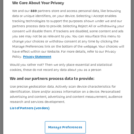
Verpleegkunde
Overige beroepen verpleegkunde
We Care About Your Privacy
We and our
889
partners store and access personal data, like browsing
BRANCHE
AANSTELLING
data or unique identifiers, on your device. Selecting I Accept enables
Ziekenhuis
Tijdelijk met uitzicht op vast
tracking technologies to support the purposes shown under we and our
partners process data to provide. Selecting Reject All or withdrawing your
consent will disable them. If trackers are disabled, some content and ads
PLAATSINGSDATUM
NIVEAU
you see may not be as relevant to you. You can resurface this menu to
16 mei 2024
MBO
change your choices or withdraw consent at any time by clicking the
Manage Preferences link on the bottom of the webpage. Your choices will
ERVARING
DIENSTVERBAND
have effect within our Website. For more details, refer to our Privacy
Ervaren
Fulltime
Policy.
Privacy Statement
Would you rather not? Then we only place essential and statistical
cookies, these do not record any data about you as a person
Vacature niet beschikbaar
We and our partners process data to provide:
Use precise geolocation data. Actively scan device characteristics for
Deze vacature Traineeship verpleegkundige zonder
identification. Store and/or access information on a device. Personalised
ziekenhuiservaring bij Dijklander Ziekenhuis is niet meer
advertising and content, advertising and content measurement, audience
research and services development.
actueel. Hieronder staan enkele vergelijkbare vacatures
List of Partners (vendors)
die voor u wellicht interessant zijn.
Manage Preferences