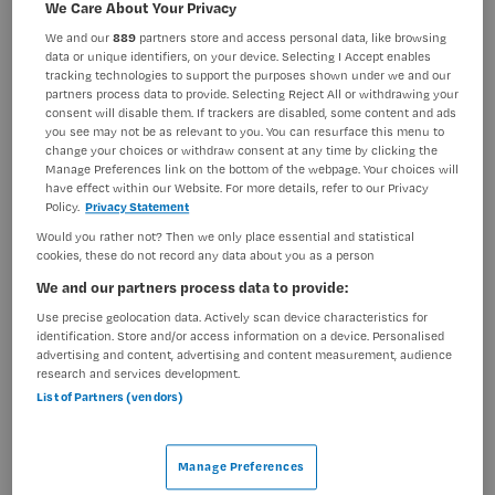
We Care About Your Privacy
Verpleegkunde
Overige beroepen verpleegkunde
We and our
889
partners store and access personal data, like browsing
BRANCHE
AANSTELLING
data or unique identifiers, on your device. Selecting I Accept enables
Ziekenhuis
Tijdelijk met uitzicht op vast
tracking technologies to support the purposes shown under we and our
partners process data to provide. Selecting Reject All or withdrawing your
consent will disable them. If trackers are disabled, some content and ads
PLAATSINGSDATUM
NIVEAU
you see may not be as relevant to you. You can resurface this menu to
8 juli 2026
HBO
change your choices or withdraw consent at any time by clicking the
Manage Preferences link on the bottom of the webpage. Your choices will
ERVARING
DIENSTVERBAND
have effect within our Website. For more details, refer to our Privacy
Ervaren
Fulltime
Policy.
Privacy Statement
Would you rather not? Then we only place essential and statistical
cookies, these do not record any data about you as a person
Vacature niet beschikbaar
We and our partners process data to provide:
Use precise geolocation data. Actively scan device characteristics for
Deze vacature MHV Traineeship Cardiac Care (CCU) -
identification. Store and/or access information on a device. Personalised
parttime of fulltime bij Catharina ziekenhuis is niet meer
advertising and content, advertising and content measurement, audience
research and services development.
actueel. Hieronder staan enkele vergelijkbare vacatures
List of Partners (vendors)
die voor u wellicht interessant zijn.
Manage Preferences