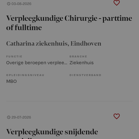
03-08-2026
Verpleegkundige Chirurgie - parttime
of fulltime
Catharina ziekenhuis
, Eindhoven
FUNCTIE
BRANCHE
Overige beroepen verpleegkunde
Ziekenhuis
OPLEIDINGSNIVEAU
DIENSTVERBAND
MBO
29-07-2026
Verpleegkundige snijdende