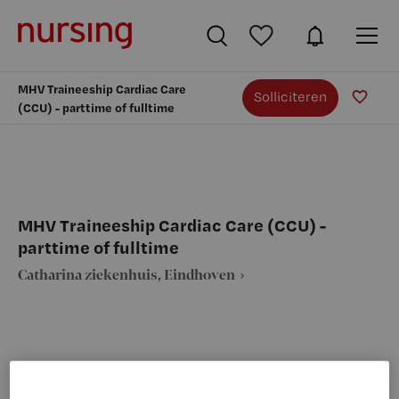
MHV Traineeship Cardiac Care
Solliciteren
(CCU) - parttime of fulltime
MHV Traineeship Cardiac Care (CCU) -
parttime of fulltime
Catharina ziekenhuis, Eindhoven
VAKGEBIED
FUNCTIE