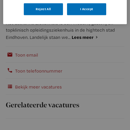
Reject All
I Accept
Het Catharina Ziekenhuis is een modern, gastvrij en
topklinisch opleidingsziekenhuis in de hightech stad
Lees meer
Eindhoven. Landelijk staan we...
Toon email
Toon telefoonnummer
Bekijk meer vacatures
Gerelateerde vacatures