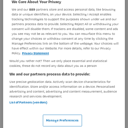
We Care About Your Privacy
Artsen
Overige beroepen medici
We and our
889
partners store and access personal data, like browsing
BRANCHE
AANSTELLING
data or unique identifiers, on your device. Selecting I Accept enables
Ziekenhuis
Niet nader bepaald
tracking technologies to support the purposes shown under we and our
partners process data to provide. Selecting Reject All or withdrawing your
consent will disable them. If trackers are disabled, some content and ads
PLAATSINGSDATUM
NIVEAU
you see may not be as relevant to you. You can resurface this menu to
17 oktober 2024
HBO
change your choices or withdraw consent at any time by clicking the
Manage Preferences link on the bottom of the webpage. Your choices will
have effect within our Website. For more details, refer to our Privacy
ERVARING
DIENSTVERBAND
Policy.
Privacy Statement
In opleiding
0-uren contract
Would you rather not? Then we only place essential and statistical
cookies, these do not record any data about you as a person
Vacature niet beschikbaar
We and our partners process data to provide:
Use precise geolocation data. Actively scan device characteristics for
Deze vacature Student Secretariaat UNO Amsterdam I
identification. Store and/or access information on a device. Personalised
Bijbaan bij Amsterdam UMC is niet meer actueel.
advertising and content, advertising and content measurement, audience
research and services development.
Hieronder staan enkele vergelijkbare vacatures die voor
List of Partners (vendors)
u wellicht interessant zijn.
Manage Preferences