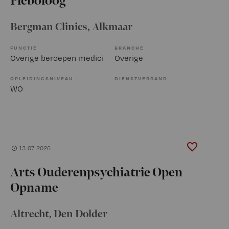
Fleboloog
Bergman Clinics
, Alkmaar
FUNCTIE
BRANCHE
Overige beroepen medici
Overige
OPLEIDINGSNIVEAU
DIENSTVERBAND
WO
13-07-2026
Arts Ouderenpsychiatrie Open
Opname
Altrecht
, Den Dolder