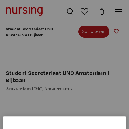
Student Secretariaat UNO
Solliciteren
Amsterdam I Bijbaan
Student Secretariaat UNO Amsterdam I
Bijbaan
Amsterdam UMC, Amsterdam
VAKGEBIED
FUNCTIE