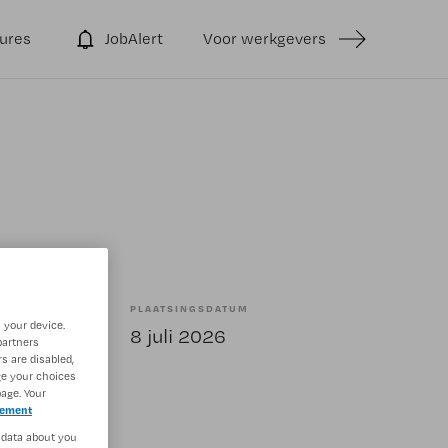
ures
JobAlert
Voor werkgevers
PLAATSINGSDATUM
 your device.
elling
8 juli 2026
partners
s are disabled,
ge your choices
age. Your
tement
 data about you