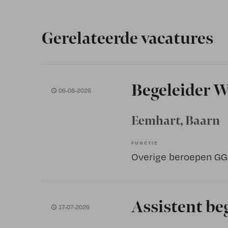
Gerelateerde vacatures
Begeleider W
06-08-2026
Eemhart
, Baarn
FUNCTIE
Overige beroepen G
Assistent beg
17-07-2026