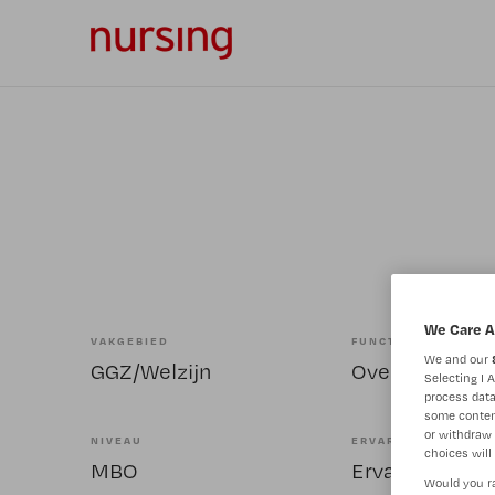
We Care A
VAKGEBIED
FUNCTIE
We and our
GGZ/Welzijn
Overige bero
Selecting I 
process data
some conten
or withdraw 
NIVEAU
ERVARING
choices will 
MBO
Ervaren
Would you ra