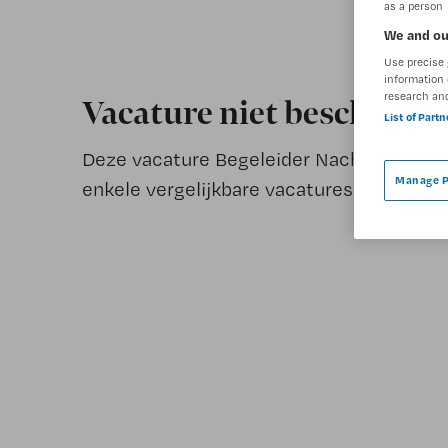
as a person
We and ou
Use precise 
information 
research an
Vacature niet beschikba
List of Part
Deze vacature Begeleider Nachtzorg bij 
Manage P
enkele vergelijkbare vacatures die voor u 