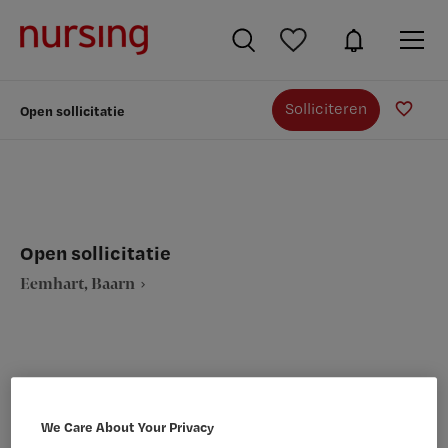
Solliciteren
Open sollicitatie
Open sollicitatie
Eemhart, Baarn
VAKGEBIED
FUNCTIE
We Care About Your Privacy
Assistenten
Overige beroepen assistenten