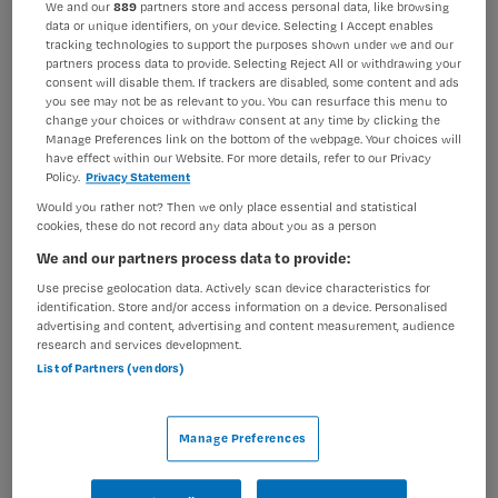
We and our
889
partners store and access personal data, like browsing
data or unique identifiers, on your device. Selecting I Accept enables
BRANCHE
AANSTELLING
tracking technologies to support the purposes shown under we and our
Instelling/tehuis
Niet nader bepaald
partners process data to provide. Selecting Reject All or withdrawing your
consent will disable them. If trackers are disabled, some content and ads
PLAATSINGSDATUM
NIVEAU
you see may not be as relevant to you. You can resurface this menu to
13 juni 2026
Overig
change your choices or withdraw consent at any time by clicking the
Manage Preferences link on the bottom of the webpage. Your choices will
have effect within our Website. For more details, refer to our Privacy
ERVARING
DIENSTVERBAND
Policy.
Privacy Statement
Niet nader bepaald
Niet nader bepaald
Would you rather not? Then we only place essential and statistical
cookies, these do not record any data about you as a person
Vacature niet beschikbaar
We and our partners process data to provide:
Use precise geolocation data. Actively scan device characteristics for
Deze vacature Open sollicitatie bij Eemhart is niet meer
identification. Store and/or access information on a device. Personalised
actueel. Hieronder staan enkele vergelijkbare vacatures
advertising and content, advertising and content measurement, audience
research and services development.
die voor u wellicht interessant zijn.
List of Partners (vendors)
Manage Preferences