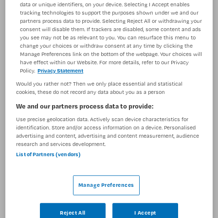
data or unique identifiers, on your device. Selecting I Accept enables
BRANCHE
AANSTELLING
tracking technologies to support the purposes shown under we and our
Ziekenhuis
Tijdelijk met uitzicht op vast
partners process data to provide. Selecting Reject All or withdrawing your
consent will disable them. If trackers are disabled, some content and ads
you see may not be as relevant to you. You can resurface this menu to
PLAATSINGSDATUM
NIVEAU
change your choices or withdraw consent at any time by clicking the
29 oktober 2024
MBO
Manage Preferences link on the bottom of the webpage. Your choices will
have effect within our Website. For more details, refer to our Privacy
Policy.
Privacy Statement
ERVARING
DIENSTVERBAND
Ervaren
Parttime
Would you rather not? Then we only place essential and statistical
cookies, these do not record any data about you as a person
We and our partners process data to provide:
Vacature niet beschikbaar
Use precise geolocation data. Actively scan device characteristics for
identification. Store and/or access information on a device. Personalised
Deze vacature Verpleegkundige kinderpsychiatrie bij
advertising and content, advertising and content measurement, audience
UMC Utrecht is niet meer actueel. Hieronder staan
research and services development.
enkele vergelijkbare vacatures die voor u wellicht
List of Partners (vendors)
interessant zijn.
Manage Preferences
Reject All
I Accept