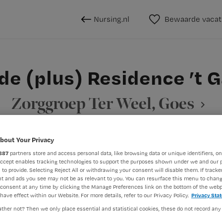
Nursing.nl
Bewaarde vacat
e (plus) Residence ’t 
Zorggroep Ter Weel, Goes
bout Your Privacy
887
partners store and access personal data, like browsing data or unique identifiers, on
BRANCHE
AANSTELLING
Accept enables tracking technologies to support the purposes shown under we and our 
Instelling/tehuis
Vaste aanst
 to provide. Selecting Reject All or withdrawing your consent will disable them. If tracker
t and ads you see may not be as relevant to you. You can resurface this menu to chan
consent at any time by clicking the Manage Preferences link on the bottom of the webp
have effect within our Website. For more details, refer to our Privacy Policy.
Privacy Sta
DIENSTVERBAND
ther not? Then we only place essential and statistical cookies, these do not record any
aald
Niet nader bepaald