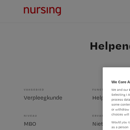
Helpend
We Care A
We and our
VAKGEBIED
FUNCTIE
Selecting I 
Verpleegkunde
Helpende
process data
some conten
or withdraw 
choices will 
NIVEAU
ERVARING
Would you ra
MBO
Niet nader bep
as a person