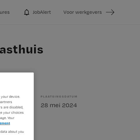
ures
JobAlert
Voor werkgevers
Gasthuis
 your device.
PLAATSINGSDATUM
partners
elling
28 mei 2024
s are disabled,
ge your choices
age. Your
tement
 data about you