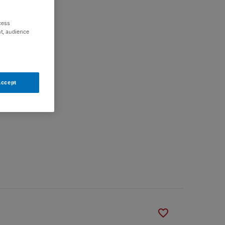
cess
t, audience
Accept