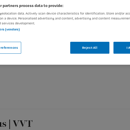
r partners process data to provide:
geolocation data. Actively scan device characteristics for identification. Store and/or ac
on a device. Personalised advertising and content, advertising and content measuremen
d services development.
ners (vendors)
ar
’t Gasthuis bij Zorggroep Ter Weel is niet
references
Reject All
I 
gelijkbare vacatures die voor u wellicht
us | VVT