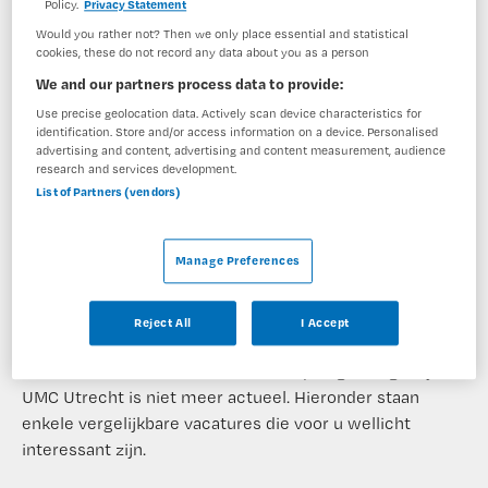
Policy.
Privacy Statement
VAKGEBIED
FUNCTIE
Verpleegkunde
Anesthesieverpleegkundige
Would you rather not? Then we only place essential and statistical
cookies, these do not record any data about you as a person
BRANCHE
AANSTELLING
We and our partners process data to provide:
Ziekenhuis
Tijdelijk met uitzicht op vast
Use precise geolocation data. Actively scan device characteristics for
identification. Store and/or access information on a device. Personalised
PLAATSINGSDATUM
NIVEAU
advertising and content, advertising and content measurement, audience
10 april 2024
HBO
research and services development.
List of Partners (vendors)
ERVARING
DIENSTVERBAND
Ervaren
Niet nader bepaald
Manage Preferences
Vacature niet beschikbaar
Reject All
I Accept
Deze vacature Combinatiefunctie:
Anesthesiemedewerker en SEH-verpleegkundige bij
UMC Utrecht is niet meer actueel. Hieronder staan
enkele vergelijkbare vacatures die voor u wellicht
interessant zijn.