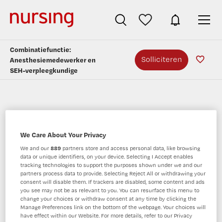
Combinatiefunctie:
Solliciteren
Anesthesiemedewerker en
SEH-verpleegkundige
Combinatiefunctie: Anesthesiemedewerker
We Care About Your Privacy
en SEH-verpleegkundige
We and our
889
partners store and access personal data, like browsing
data or unique identifiers, on your device. Selecting I Accept enables
UMC Utrecht, Utrecht
tracking technologies to support the purposes shown under we and our
partners process data to provide. Selecting Reject All or withdrawing your
consent will disable them. If trackers are disabled, some content and ads
you see may not be as relevant to you. You can resurface this menu to
change your choices or withdraw consent at any time by clicking the
Manage Preferences link on the bottom of the webpage. Your choices will
have effect within our Website. For more details, refer to our Privacy