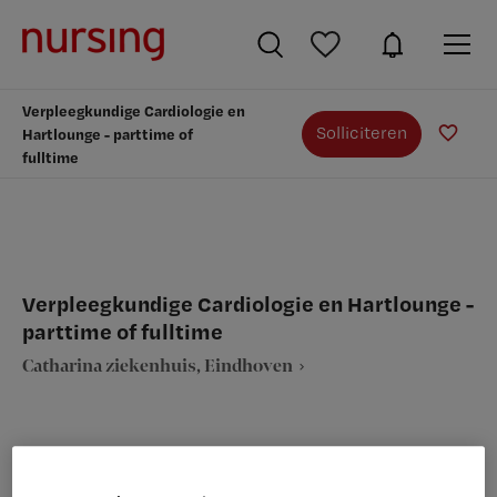
Verpleegkundige Cardiologie en
Solliciteren
Hartlounge - parttime of
fulltime
Verpleegkundige Cardiologie en Hartlounge -
parttime of fulltime
Catharina ziekenhuis, Eindhoven