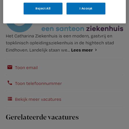
Reject All
I Accept
Het Catharina Ziekenhuis is een modern, gastvrij en
topklinisch opleidingsziekenhuis in de hightech stad
Lees meer
Eindhoven. Landelijk staan we...
Toon email
Toon telefoonnummer
Bekijk meer vacatures
Gerelateerde vacatures