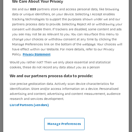
We Care About Your Privacy
VAKGEBIED
FUNCTIE
Verpleegkunde
Algemeen verpleegkundige
We and our
889
partners store and access personal data, like browsing
data or unique identifiers, on your device. Selecting I Accept enables
tracking technologies to support the purposes shown under we and our
BRANCHE
AANSTELLING
partners process data to provide. Selecting Reject All or withdrawing your
Ziekenhuis
Vaste aanstelling
consent will disable them. If trackers are disabled, some content and ads
you see may not be as relevant to you. You can resurface this menu to
PLAATSINGSDATUM
NIVEAU
change your choices or withdraw consent at any time by clicking the
18 juli 2024
MBO
Manage Preferences link on the bottom of the webpage. Your choices will
have effect within our Website. For more details, refer to our Privacy
Policy.
Privacy Statement
ERVARING
DIENSTVERBAND
Ervaren
Fulltime
Would you rather not? Then we only place essential and statistical
cookies, these do not record any data about you as a person
We and our partners process data to provide:
Vacature niet beschikbaar
Use precise geolocation data. Actively scan device characteristics for
identification. Store and/or access information on a device. Personalised
Deze vacature Verpleegkundige Cardiologie en
advertising and content, advertising and content measurement, audience
research and services development.
Hartlounge - parttime of fulltime bij Catharina
List of Partners (vendors)
ziekenhuis is niet meer actueel. Hieronder staan enkele
vergelijkbare vacatures die voor u wellicht interessant
zijn.
Manage Preferences