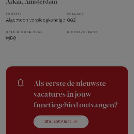
Arkin
, Amsterdam
FUNCTIE
BRANCHE
Algemeen verpleegkundige
GGZ
OPLEIDINGSNIVEAU
DIENSTVERBAND
MBO
Als eerste de nieuwste
vacatures in jouw
functiegebied ontvangen?
Stel JobAlert in!