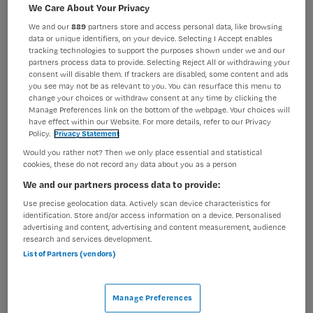
We Care About Your Privacy
BRANCHE
AANSTELLING
We and our
889
partners store and access personal data, like browsing
Ziekenhuis
Niet nader bepaald
data or unique identifiers, on your device. Selecting I Accept enables
tracking technologies to support the purposes shown under we and our
PLAATSINGSDATUM
NIVEAU
partners process data to provide. Selecting Reject All or withdrawing your
4 november 2024
Overig
consent will disable them. If trackers are disabled, some content and ads
you see may not be as relevant to you. You can resurface this menu to
change your choices or withdraw consent at any time by clicking the
ERVARING
DIENSTVERBAND
Manage Preferences link on the bottom of the webpage. Your choices will
Niet nader bepaald
Fulltime
have effect within our Website. For more details, refer to our Privacy
Policy.
Privacy Statement
Would you rather not? Then we only place essential and statistical
Vacature niet beschikbaar
cookies, these do not record any data about you as a person
We and our partners process data to provide:
Deze vacature Verpleegkundig Oriëntatie Programma bij
Use precise geolocation data. Actively scan device characteristics for
Amsterdam UMC is niet meer actueel. Hieronder staan
identification. Store and/or access information on a device. Personalised
enkele vergelijkbare vacatures die voor u wellicht
advertising and content, advertising and content measurement, audience
interessant zijn.
research and services development.
List of Partners (vendors)
Manage Preferences