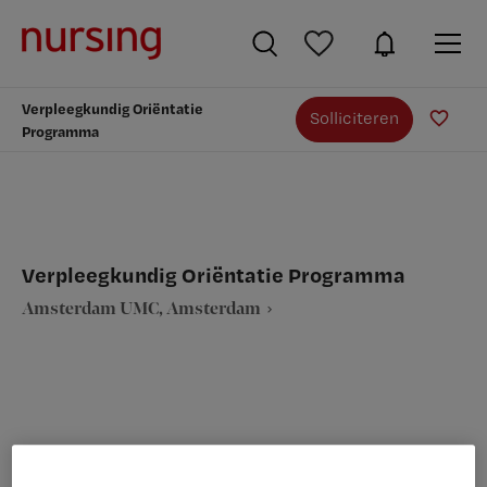
Verpleegkundig Oriëntatie
Solliciteren
Programma
Verpleegkundig Oriëntatie Programma
Amsterdam UMC, Amsterdam
VAKGEBIED
FUNCTIE
Verpleegkunde
Algemeen verpleegkundige