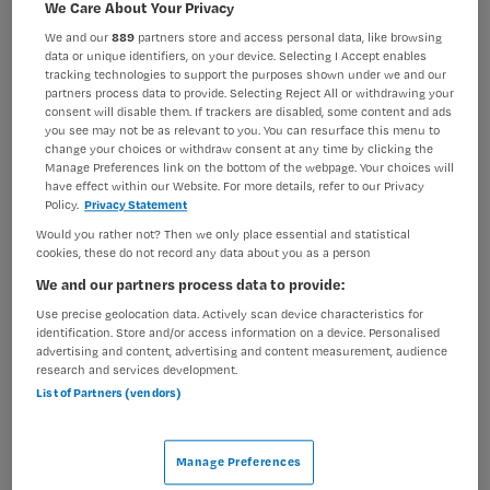
We Care About Your Privacy
BRANCHE
AANSTELLING
We and our
889
partners store and access personal data, like browsing
Ziekenhuis
Tijdelijk met uitzicht op vast
data or unique identifiers, on your device. Selecting I Accept enables
tracking technologies to support the purposes shown under we and our
partners process data to provide. Selecting Reject All or withdrawing your
PLAATSINGSDATUM
NIVEAU
consent will disable them. If trackers are disabled, some content and ads
29 juli 2025
HBO
you see may not be as relevant to you. You can resurface this menu to
change your choices or withdraw consent at any time by clicking the
ERVARING
DIENSTVERBAND
Manage Preferences link on the bottom of the webpage. Your choices will
Ervaren
Niet nader bepaald
have effect within our Website. For more details, refer to our Privacy
Policy.
Privacy Statement
Would you rather not? Then we only place essential and statistical
Vacature niet beschikbaar
cookies, these do not record any data about you as a person
We and our partners process data to provide:
Deze vacature Teamleider Voeding bij Amsterdam UMC
Use precise geolocation data. Actively scan device characteristics for
is niet meer actueel. Hieronder staan enkele
identification. Store and/or access information on a device. Personalised
vergelijkbare vacatures die voor u wellicht interessant
advertising and content, advertising and content measurement, audience
research and services development.
zijn.
List of Partners (vendors)
Manage Preferences