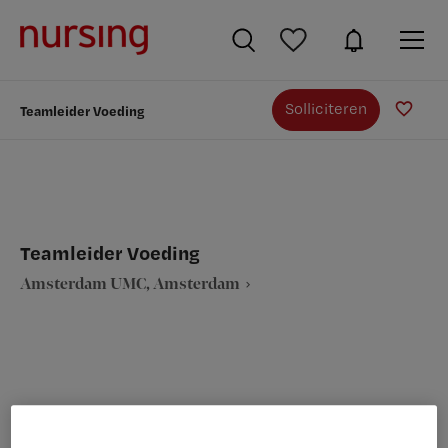
Solliciteren
Teamleider Voeding
Teamleider Voeding
Amsterdam UMC, Amsterdam
VAKGEBIED
FUNCTIE
Zorgmanagement
Teammanager