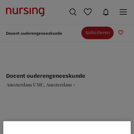
Solliciteren
Docent ouderengeneeskunde
Docent ouderengeneeskunde
Amsterdam UMC, Amsterdam
VAKGEBIED
FUNCTIE
Zorgmanagement
Praktijkopleider