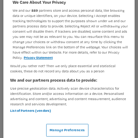
We Care About Your Privacy
BRANCHE
AANSTELLING
We and our
889
partners store and access personal data, like browsing
Ziekenhuis
Tijdelijk met uitzicht op vast
data or unique identifiers, on your device. Selecting I Accept enables
tracking technologies to support the purposes shown under we and our
partners process data to provide. Selecting Reject All or withdrawing your
PLAATSINGSDATUM
NIVEAU
consent will disable them. If trackers are disabled, some content and ads
10 oktober 2025
HBO
you see may not be as relevant to you. You can resurface this menu to
change your choices or withdraw consent at any time by clicking the
ERVARING
DIENSTVERBAND
Manage Preferences link on the bottom of the webpage. Your choices will
Ervaren
Parttime
have effect within our Website. For more details, refer to our Privacy
Policy.
Privacy Statement
Would you rather not? Then we only place essential and statistical
Vacature niet beschikbaar
cookies, these do not record any data about you as a person
We and our partners process data to provide:
Deze vacature Docent ouderengeneeskunde bij
Use precise geolocation data. Actively scan device characteristics for
Amsterdam UMC is niet meer actueel. Hieronder staan
identification. Store and/or access information on a device. Personalised
enkele vergelijkbare vacatures die voor u wellicht
advertising and content, advertising and content measurement, audience
research and services development.
interessant zijn.
List of Partners (vendors)
Manage Preferences