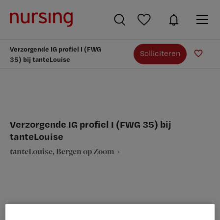
Verzorgende IG profiel I (FWG
Solliciteren
35) bij tanteLouise
Verzorgende IG profiel I (FWG 35) bij
tanteLouise
tanteLouise, Bergen op Zoom
VAKGEBIED
FUNCTIE