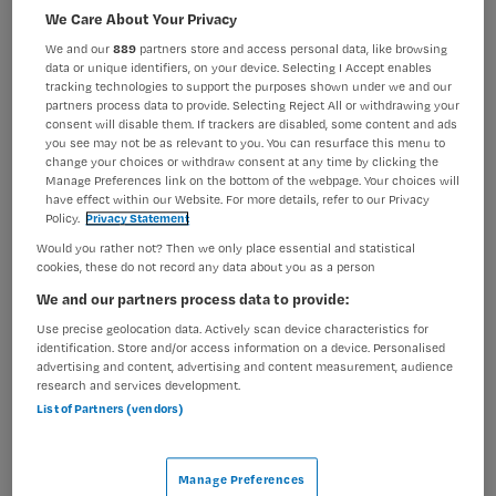
Verpleegkunde
Verzorgende IG
We Care About Your Privacy
We and our
889
partners store and access personal data, like browsing
BRANCHE
AANSTELLING
data or unique identifiers, on your device. Selecting I Accept enables
Verpleeghuis
Vaste aanstelling
tracking technologies to support the purposes shown under we and our
partners process data to provide. Selecting Reject All or withdrawing your
PLAATSINGSDATUM
NIVEAU
consent will disable them. If trackers are disabled, some content and ads
8 mei 2026
MBO
you see may not be as relevant to you. You can resurface this menu to
change your choices or withdraw consent at any time by clicking the
Manage Preferences link on the bottom of the webpage. Your choices will
ERVARING
DIENSTVERBAND
have effect within our Website. For more details, refer to our Privacy
Ervaren
Niet nader bepaald
Policy.
Privacy Statement
Would you rather not? Then we only place essential and statistical
cookies, these do not record any data about you as a person
Vacature niet beschikbaar
We and our partners process data to provide:
Deze vacature Verzorgende IG profiel I (FWG 35) bij
Use precise geolocation data. Actively scan device characteristics for
identification. Store and/or access information on a device. Personalised
tanteLouise bij tanteLouise is niet meer actueel.
advertising and content, advertising and content measurement, audience
Hieronder staan enkele vergelijkbare vacatures die voor
research and services development.
u wellicht interessant zijn.
List of Partners (vendors)
Manage Preferences