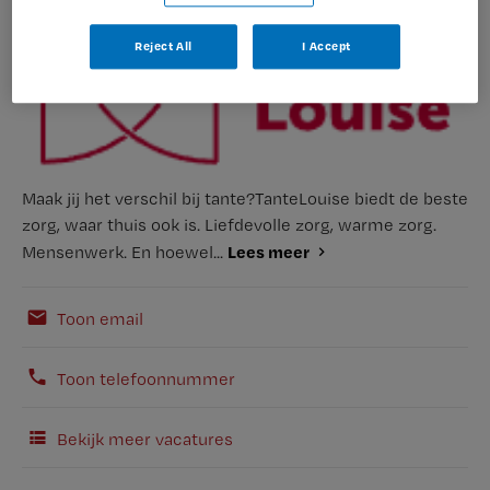
Reject All
I Accept
Maak jij het verschil bij tante?TanteLouise biedt de beste
zorg, waar thuis ook is. Liefdevolle zorg, warme zorg.
Lees meer
Mensenwerk. En hoewel...
Toon email
Toon telefoonnummer
Bekijk meer vacatures