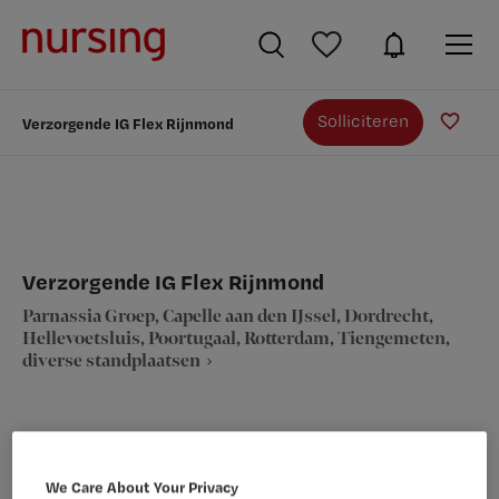
Solliciteren
Verzorgende IG Flex Rijnmond
Verzorgende IG Flex Rijnmond
Parnassia Groep, Capelle aan den IJssel, Dordrecht,
Hellevoetsluis, Poortugaal, Rotterdam, Tiengemeten,
diverse standplaatsen
We Care About Your Privacy