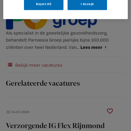
Reject All
I Accept
Als specialist in de geestelijke gezondheidszorg,
behandelt Parnassia Groep jaarlijks bijna 160.000
Lees meer
cliënten over heel Nederland. Van...
Bekijk meer vacatures
Gerelateerde vacatures
24-07-2026
Verzorgende IG Flex Rijnmond