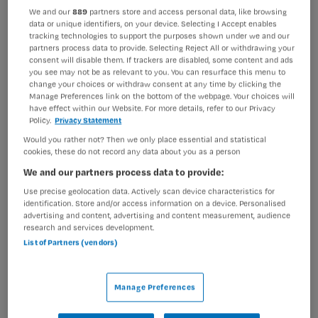
VAKGEBIED
FUNCTIE
We and our
889
partners store and access personal data, like browsing
Verpleegkunde
Verzorgende IG
data or unique identifiers, on your device. Selecting I Accept enables
tracking technologies to support the purposes shown under we and our
BRANCHE
AANSTELLING
partners process data to provide. Selecting Reject All or withdrawing your
Zelfstandige kliniek
Niet nader bepaald
consent will disable them. If trackers are disabled, some content and ads
you see may not be as relevant to you. You can resurface this menu to
change your choices or withdraw consent at any time by clicking the
PLAATSINGSDATUM
NIVEAU
Manage Preferences link on the bottom of the webpage. Your choices will
24 maart 2026
MBO
have effect within our Website. For more details, refer to our Privacy
Policy.
Privacy Statement
ERVARING
DIENSTVERBAND
Would you rather not? Then we only place essential and statistical
Ervaren
Parttime
cookies, these do not record any data about you as a person
We and our partners process data to provide:
Vacature niet beschikbaar
Use precise geolocation data. Actively scan device characteristics for
identification. Store and/or access information on a device. Personalised
advertising and content, advertising and content measurement, audience
Deze vacature Verzorgende IG Flex Rijnmond bij
research and services development.
Parnassia Groep is niet meer actueel. Hieronder staan
List of Partners (vendors)
enkele vergelijkbare vacatures die voor u wellicht
interessant zijn.
Manage Preferences