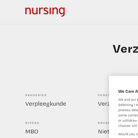
Verz
We Care A
VAKGEBIED
FUNCTIE
We and our
Verpleegkunde
Verzorgende I
Selecting I 
process data
some conten
or withdraw 
NIVEAU
ERVARING
choices will 
MBO
Niet nader bep
Would you ra