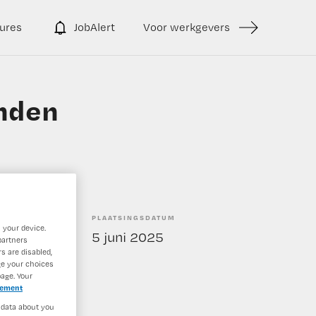
ures
JobAlert
Voor werkgevers
anden
PLAATSINGSDATUM
 your device.
bepaald
5 juni 2025
partners
s are disabled,
ge your choices
age. Your
tement
 data about you