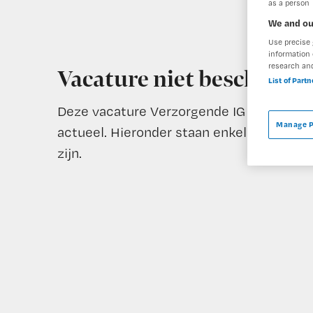
as a person
We and ou
Use precise 
information 
research an
Vacature niet beschikba
List of Part
Deze vacature Verzorgende IG Flex Haagl
Manage P
actueel. Hieronder staan enkele vergelijk
zijn.