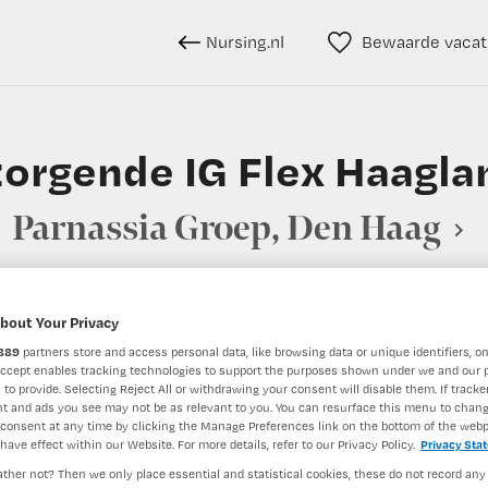
Nursing.nl
Bewaarde vacat
orgende IG Flex Haagl
Parnassia Groep, Den Haag
bout Your Privacy
BRANCHE
AANSTELLING
889
partners store and access personal data, like browsing data or unique identifiers, on
G
Zelfstandige kliniek
Niet nader 
Accept enables tracking technologies to support the purposes shown under we and our 
 to provide. Selecting Reject All or withdrawing your consent will disable them. If tracker
t and ads you see may not be as relevant to you. You can resurface this menu to chan
consent at any time by clicking the Manage Preferences link on the bottom of the webp
DIENSTVERBAND
have effect within our Website. For more details, refer to our Privacy Policy.
Privacy Sta
aald
Niet nader bepaald
ther not? Then we only place essential and statistical cookies, these do not record any