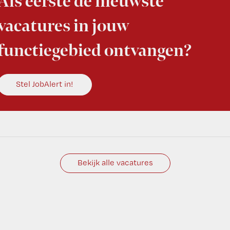
Als eerste de nieuwste
vacatures in jouw
functiegebied ontvangen?
Stel JobAlert in!
Bekijk alle vacatures