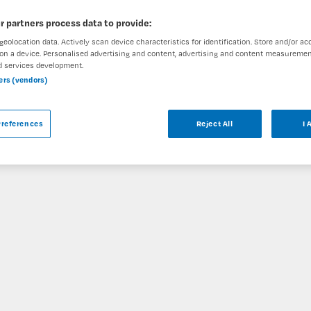
r partners process data to provide:
geolocation data. Actively scan device characteristics for identification. Store and/or ac
on a device. Personalised advertising and content, advertising and content measuremen
d services development.
ar
ners (vendors)
anden bij Parnassia Groep is niet meer
references
Reject All
I 
bare vacatures die voor u wellicht interessant