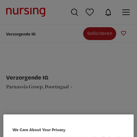
Solliciteren
Verzorgende IG
Verzorgende IG
Parnassia Groep, Poortugaal
VAKGEBIED
FUNCTIE
We Care About Your Privacy
Verpleegkunde
Verzorgende IG