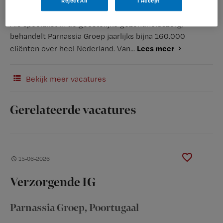
Reject All
I Accept
Als specialist in de geestelijke gezondheidszorg,
behandelt Parnassia Groep jaarlijks bijna 160.000
Lees meer
cliënten over heel Nederland. Van...
Bekijk meer vacatures
Gerelateerde vacatures
15-06-2026
Verzorgende IG
Parnassia Groep
, Poortugaal