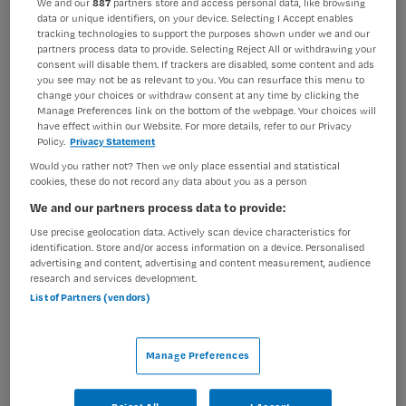
We and our
887
partners store and access personal data, like browsing
data or unique identifiers, on your device. Selecting I Accept enables
BRANCHE
AANSTELLING
tracking technologies to support the purposes shown under we and our
Zelfstandige kliniek
Niet nader bepaald
partners process data to provide. Selecting Reject All or withdrawing your
consent will disable them. If trackers are disabled, some content and ads
PLAATSINGSDATUM
NIVEAU
you see may not be as relevant to you. You can resurface this menu to
14 juni 2025
MBO
change your choices or withdraw consent at any time by clicking the
Manage Preferences link on the bottom of the webpage. Your choices will
have effect within our Website. For more details, refer to our Privacy
ERVARING
DIENSTVERBAND
Policy.
Privacy Statement
Niet nader bepaald
Niet nader bepaald
Would you rather not? Then we only place essential and statistical
cookies, these do not record any data about you as a person
Vacature niet beschikbaar
We and our partners process data to provide:
Use precise geolocation data. Actively scan device characteristics for
Deze vacature Verzorgende IG bij Parnassia Groep is niet
identification. Store and/or access information on a device. Personalised
advertising and content, advertising and content measurement, audience
meer actueel. Hieronder staan enkele vergelijkbare
research and services development.
vacatures die voor u wellicht interessant zijn.
List of Partners (vendors)
Manage Preferences