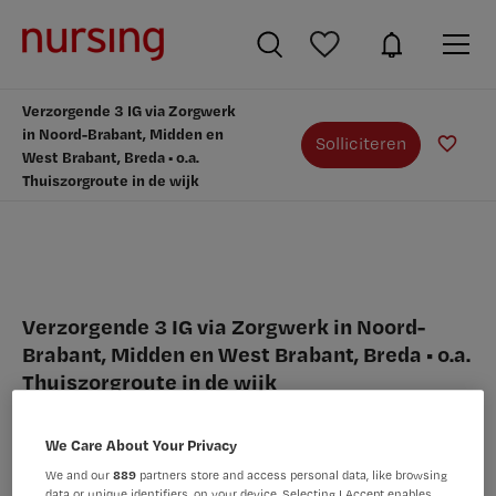
Verzorgende 3 IG via Zorgwerk
in Noord-Brabant, Midden en
Solliciteren
West Brabant, Breda • o.a.
Thuiszorgroute in de wijk
Verzorgende 3 IG via Zorgwerk in Noord-
Brabant, Midden en West Brabant, Breda • o.a.
Thuiszorgroute in de wijk
Zorgwerk, Breda
We Care About Your Privacy
We and our
889
partners store and access personal data, like browsing
data or unique identifiers, on your device. Selecting I Accept enables