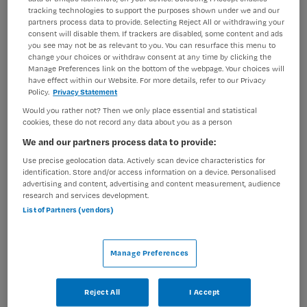
tracking technologies to support the purposes shown under we and our
partners process data to provide. Selecting Reject All or withdrawing your
consent will disable them. If trackers are disabled, some content and ads
VAKGEBIED
FUNCTIE
you see may not be as relevant to you. You can resurface this menu to
Verpleegkunde
Verzorgende IG
change your choices or withdraw consent at any time by clicking the
Manage Preferences link on the bottom of the webpage. Your choices will
BRANCHE
AANSTELLING
have effect within our Website. For more details, refer to our Privacy
Thuiszorg
Niet nader bepaald
Policy.
Privacy Statement
Would you rather not? Then we only place essential and statistical
PLAATSINGSDATUM
NIVEAU
cookies, these do not record any data about you as a person
11 augustus 2025
MBO
We and our partners process data to provide:
Use precise geolocation data. Actively scan device characteristics for
ERVARING
DIENSTVERBAND
identification. Store and/or access information on a device. Personalised
Niet nader bepaald
Niet nader bepaald
advertising and content, advertising and content measurement, audience
research and services development.
List of Partners (vendors)
Vacature niet beschikbaar
Deze vacature Verzorgende 3 IG via Zorgwerk in Noord-
Manage Preferences
Brabant, Midden en West Brabant, Breda • o.a.
Thuiszorgroute in de wijk bij Zorgwerk is niet meer
Reject All
I Accept
actueel. Hieronder staan enkele vergelijkbare vacatures