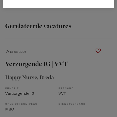
die voor u wellicht interessant zijn.
Gerelateerde vacatures
18-06-2026
Verzorgende IG | VVT
Happy Nurse
, Breda
FUNCTIE
BRANCHE
Verzorgende IG
VVT
OPLEIDINGSNIVEAU
DIENSTVERBAND
MBO