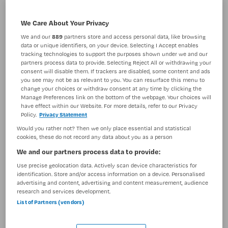
BRANCHE
AANSTELLING
GGZ
Tijdelijk dienstverband
We Care About Your Privacy
We and our
889
partners store and access personal data, like browsing
PLAATSINGSDATUM
NIVEAU
data or unique identifiers, on your device. Selecting I Accept enables
5 mei 2026
MBO
tracking technologies to support the purposes shown under we and our
partners process data to provide. Selecting Reject All or withdrawing your
consent will disable them. If trackers are disabled, some content and ads
ERVARING
DIENSTVERBAND
you see may not be as relevant to you. You can resurface this menu to
Ervaren
Fulltime
change your choices or withdraw consent at any time by clicking the
Manage Preferences link on the bottom of the webpage. Your choices will
have effect within our Website. For more details, refer to our Privacy
Policy.
Privacy Statement
Vacature niet beschikbaar
Would you rather not? Then we only place essential and statistical
Deze vacature Verpleegkundige HIC Ouderen bij
cookies, these do not record any data about you as a person
Altrecht is niet meer actueel. Hieronder staan enkele
We and our partners process data to provide:
vergelijkbare vacatures die voor u wellicht interessant
Use precise geolocation data. Actively scan device characteristics for
zijn.
identification. Store and/or access information on a device. Personalised
advertising and content, advertising and content measurement, audience
research and services development.
List of Partners (vendors)