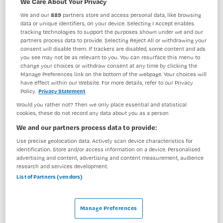
We Care About Your Privacy
BRANCHE
AANSTELLING
We and our
889
partners store and access personal data, like browsing
Zelfstandige kliniek
Vaste aanstelling
data or unique identifiers, on your device. Selecting I Accept enables
tracking technologies to support the purposes shown under we and our
partners process data to provide. Selecting Reject All or withdrawing your
PLAATSINGSDATUM
NIVEAU
consent will disable them. If trackers are disabled, some content and ads
19 mei 2025
MBO
you see may not be as relevant to you. You can resurface this menu to
change your choices or withdraw consent at any time by clicking the
ERVARING
DIENSTVERBAND
Manage Preferences link on the bottom of the webpage. Your choices will
Starter
Fulltime
have effect within our Website. For more details, refer to our Privacy
Policy.
Privacy Statement
Would you rather not? Then we only place essential and statistical
cookies, these do not record any data about you as a person
Vacature niet beschikbaar
We and our partners process data to provide:
Deze vacature Verpleegkundige Acute opname Ouderen
Use precise geolocation data. Actively scan device characteristics for
bij GGz Centraal is niet meer actueel. Hieronder staan
identification. Store and/or access information on a device. Personalised
enkele vergelijkbare vacatures die voor u wellicht
advertising and content, advertising and content measurement, audience
research and services development.
interessant zijn.
List of Partners (vendors)
Manage Preferences