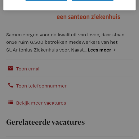
Samen zorgen voor de kwaliteit van leven, daar staan
onze ruim 6.500 betrokken medewerkers van het
Lees meer
St. Antonius Ziekenhuis voor. Naast...
Toon email
Toon telefoonnummer
Bekijk meer vacatures
Gerelateerde vacatures