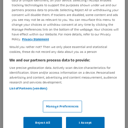
data or unique identifiers, on your device. Selecting I Accept enables
tracking technologies to support the purposes shown under we and our
BRANCHE
AANSTELLING
partners process data to provide. Selecting Reject All or withdrawing your
Ziekenhuis
Tijdelijk met uitzicht op vast
consent will disable them. If trackers are disabled, some content and ads
you see may not be as relevant to you. You can resurface this menu to
PLAATSINGSDATUM
NIVEAU
change your choices or withdraw consent at any time by clicking the
1 mei 2026
MBO
Manage Preferences link on the bottom of the webpage. Your choices will
have effect within our Website. For more details, refer to our Privacy
Policy.
Privacy Statement
ERVARING
DIENSTVERBAND
Starter
Niet nader bepaald
Would you rather not? Then we only place essential and statistical
cookies, these do not record any data about you as a person
We and our partners process data to provide:
Vacature niet beschikbaar
Use precise geolocation data. Actively scan device characteristics for
identification. Store and/or access information on a device. Personalised
Deze vacature Junior verpleegkundige Interne
advertising and content, advertising and content measurement, audience
research and services development.
Geneeskunde bij St. Antonius Ziekenhuis is niet meer
List of Partners (vendors)
actueel. Hieronder staan enkele vergelijkbare vacatures
die voor u wellicht interessant zijn.
Manage Preferences
Reject All
I Accept