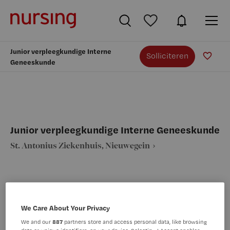
Junior verpleegkundige Interne
Solliciteren
Geneeskunde
Junior verpleegkundige Interne Geneeskunde
St. Antonius Ziekenhuis, Nieuwegein
We Care About Your Privacy
VAKGEBIED
FUNCTIE
Verpleegkunde
Verpleegkundige interne geneeskunde
We and our
887
partners store and access personal data, like browsing